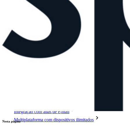
Explore mais
Integrações
Parceiros
Novo
Inteligência de acesso
Novo
Bitwarden Authenticator
Preços
Downloads
Funcionalidades
Principais funcionalidades dos planos pessoais
TOTP integrado
Acesso de emergência
Compartilhamento seguro com o Send
Integração com alias de e-mail
Multiplataforma com dispositivos ilimitados
Nesta página