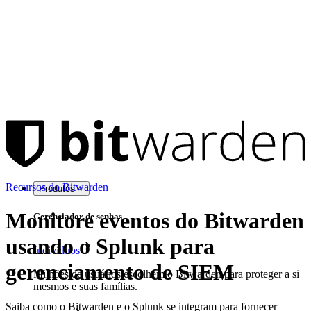
Recursos do Bitwarden
Produtos
Monitore eventos do Bitwarden
Gerenciador de senhas
usando o Splunk para
Indivíduos
gerenciamento de SIEM
Milhões de usuários escolhem o Bitwarden para proteger a si
mesmos e suas famílias.
Saiba como o Bitwarden e o Splunk se integram para fornecer