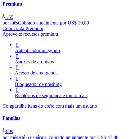
Premium
$
1.65
por mês
Cobrado anualmente por US$ 19,80
Criar conta Premium
Aproveite recursos premium

Autenticador integrado

Anexos de arquivos

Acesso de emergência

Bloqueador de phishing

Relatórios de segurança e muito mais
Compartilhe itens do cofre com mais um usuário
Famílias
$
3.99
por mês
Até 6 usuários, cobrado anualmente por US$ 47,88