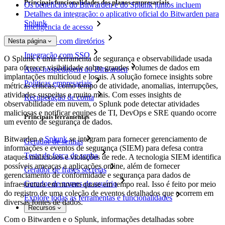
Principais funcionalidades dos planos empresariais
Os benefícios do Bitwarden e do Splunk juntos incluem
Detalhes da integração: o aplicativo oficial do Bitwarden para
Splunk
Inteligência de acesso
Integração com diretórios
Nesta página
Integração com SSO
O Splunk é uma ferramenta de segurança e observabilidade usada
para oferecer visibilidade sobre grandes volumes de dados em
Auto-hospedagem do Bitwarden
implantações multicloud e locais. A solução fornece insights sobre
Políticas empresariais
métricas críticas, como tempo de atividade, anomalias, interrupções,
atividades suspeitas e muito mais. Com esses insights de
Recuperação de conta
observabilidade em nuvem, o Splunk pode detectar atividades
maliciosas e notificar equipes de TI, DevOps e SRE quando ocorre
Principais ferramentas
um evento de segurança de dados.
Bitwarden e
Splunk
se integram para fornecer gerenciamento de
Gerador de senhas
informações e eventos de segurança (SIEM) para defesa contra
Teste de força de senha
ataques maliciosos e violações de rede. A tecnologia SIEM identifica
possíveis ameaças a aplicações online, além de fornecer
Gerador de frases secretas
gerenciamento de conformidade e segurança para dados de
Gerador de nomes de usuário
infraestrutura em nuvem quase em tempo real. Isso é feito por meio
do registro de uma coleção de eventos detalhados que ocorrem em
Explore todas as ferramentas e funcionalidades
diversas fontes de dados.
Recursos
Com o Bitwarden e o Splunk, informações detalhadas sobre