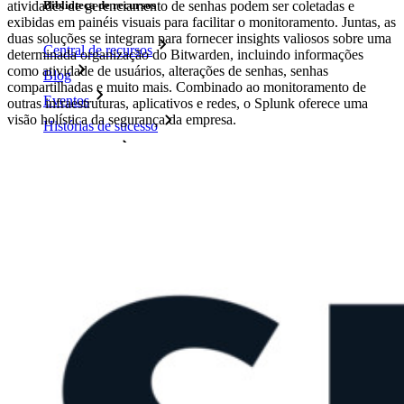
atividades de gerenciamento de senhas podem ser coletadas e
Biblioteca de recursos
exibidas em painéis visuais para facilitar o monitoramento. Juntas, as
duas soluções se integram para fornecer insights valiosos sobre uma
Central de recursos
determinada organização do Bitwarden, incluindo informações
como atividade de usuários, alterações de senhas, senhas
Blog
compartilhadas e muito mais. Combinado ao monitoramento de
Eventos
outras infraestruturas, aplicativos e redes, o Splunk oferece uma
visão holística da segurança da empresa.
Histórias de sucesso
Comparação
Segurança e confiança
Conformidade de segurança
Código aberto
Programa de recompensa por bugs
Open Source Security Summit
Whitepaper de segurança do Bitwarden
Treinamento