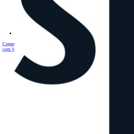
Central de ajuda
Cursos
Fórum da comunidade
Serviços empresariais
Comece gratuitamente
Comece gratuitamente
Fale com Vendas
Fale
com Vendas
Entrar
Entrar