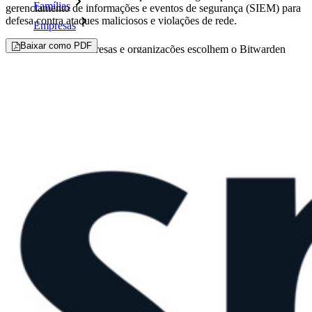
Famílias
gerenciamento de informações e eventos de segurança (SIEM) para
defesa contra ataques maliciosos e violações de rede.
Empresas
Baixar como PDF
Inúmeras empresas e organizações escolhem o Bitwarden
para proteger seus interesses.
Enterprise
Produtos para desenvolvedores
Conheça o Secrets Manager
Gerenciamento de segredos com criptografia de ponta a ponta
para equipes de desenvolvimento, DevOps e TI no Bitwarden
Secrets Manager.
Passwordless.dev e passkeys
Desbloqueie recursos de passkeys e muito mais com apenas
algumas linhas de código
Documentação para desenvolvedores