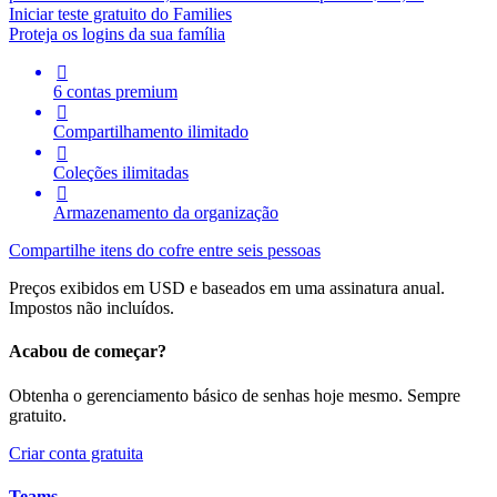
Iniciar teste gratuito do Families
Proteja os logins da sua família

6 contas premium

Compartilhamento ilimitado

Coleções ilimitadas

Armazenamento da organização
Compartilhe itens do cofre entre seis pessoas
Preços exibidos em USD e baseados em uma assinatura anual.
Impostos não incluídos.
Acabou de começar?
Obtenha o gerenciamento básico de senhas hoje mesmo. Sempre
gratuito.
Criar conta gratuita
Teams