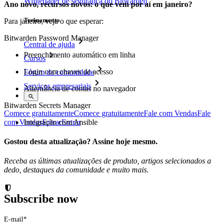
Whitepaper de segurança do Bitwarden
Ano novo, recursos novos: o que vem por aí em janeiro?
Treinamento
Para janeiro, veja o que esperar:
Bitwarden Password Manager
Central de ajuda
Preenchimento automático em linha
Cursos
Login com chaves de acesso
Fórum da comunidade
Serviços empresariais
Alternância de contas no navegador
Bitwarden Secrets Manager
Comece gratuitamente
Comece gratuitamente
Fale com Vendas
Fale
Integração com Ansible
com Vendas
Entrar
Entrar
Gostou desta atualização? Assine hoje mesmo.
Receba as últimas atualizações de produto, artigos selecionados a
dedo, destaques da comunidade e muito mais.
Subscribe now
E-mail
*