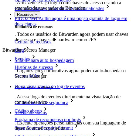
. Armazene e faça login com chaves de acesso usando a
extensão de navegador da Bitwarden
Explore todas as ferramentas e funcionalidades
Recursos
FIDO2 WebAuthn agora é uma opção gratuita de login em
duas etapas
Biblioteca de recursos
. Todos os usuários do Bitwarden agora podem usar chaves
de acesso e chaves de hardware como 2FA
Central de recursos
Bitwarden Secrets Manager
Blog
Eventos
Suporte para auto-hospedagem
Histórias de sucesso
. Organizações corporativas agora podem auto-hospedar o
Comparação
Secrets Manager
Nova visualização do log de eventos
Segurança e confiança
. Acesse logs de eventos diretamente na visualização de
contas de serviço
Conformidade de segurança
Código aberto
SDKs adicionais
Programa de recompensa por bugs
. Execute operações personalizadas com sua linguagem de
Open Source Security Summit
desenvolvimento preferida