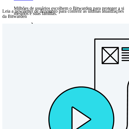
Milhões de usuários escolhem o Bitwarden para proteger a si
Leia a newsletter de dezembro para conferir as últimas atualizações
mesmos e suas famílias.
da Bitwarden
Famílias
Empresas
Inúmeras empresas e organizações escolhem o Bitwarden
para proteger seus interesses.
Enterprise
Produtos para desenvolvedores
Conheça o Secrets Manager
Gerenciamento de segredos com criptografia de ponta a ponta
para equipes de desenvolvimento, DevOps e TI no Bitwarden
Secrets Manager.
Passwordless.dev e passkeys