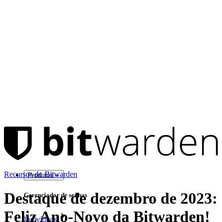
Recursos do Bitwarden
Produtos
Destaque de dezembro de 2023:
Gerenciador de senhas
Feliz Ano-Novo da Bitwarden!
Indivíduos