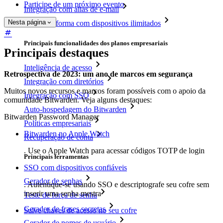
Participe de um próximo evento
Integração com alias de e-mail
Nesta página
Multiplataforma com dispositivos ilimitados
Principais funcionalidades dos planos empresariais
Principais destaques
Inteligência de acesso
Retrospectiva de 2023: um ano de marcos em segurança
Integração com diretórios
Muitos novos recursos e marcos foram possíveis com o apoio da
Integração com SSO
comunidade Bitwarden. Veja alguns destaques:
Auto-hospedagem do Bitwarden
Bitwarden Password Manager
Políticas empresariais
Bitwarden no Apple Watch
Recuperação de conta
. Use o Apple Watch para acessar códigos TOTP de login
Principais ferramentas
SSO com dispositivos confiáveis
Gerador de senhas
. Autentique-se usando SSO e descriptografe seu cofre sem
inserir uma senha mestra
Teste de força de senha
Gerador de frases secretas
Salve chaves de acesso no seu cofre
Gerador de nomes de usuário