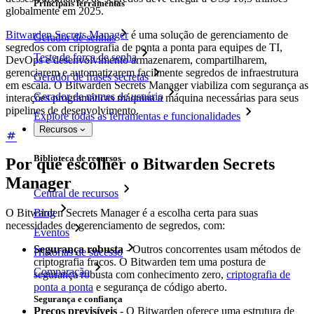
Principais ferramentas
globalmente em 2025.
Bitwarden Secrets Manager
é uma solução de gerenciamento de
Gerador de senhas
segredos com criptografia de ponta a ponta para equipes de TI,
Teste de força de senha
DevOps e desenvolvimento armazenarem, compartilharem,
gerenciarem e automatizarem facilmente segredos de infraestrutura
Gerador de frases secretas
em escala. O Bitwarden Secrets Manager viabiliza com segurança as
Gerador de nomes de usuário
interações programáticas máquina a máquina necessárias para seus
pipelines de desenvolvimento.
Explore todas as ferramentas e funcionalidades
Recursos
Biblioteca de recursos
Por que escolher o Bitwarden Secrets
Manager
Central de recursos
Blog
O Bitwarden Secrets Manager é a escolha certa para suas
necessidades de gerenciamento de segredos, com:
Eventos
Segurança robusta
- Outros concorrentes usam métodos de
Histórias de sucesso
criptografia fracos. O Bitwarden tem uma postura de
Comparação
segurança robusta com conhecimento zero,
criptografia de
ponta a ponta
e segurança de código aberto.
Segurança e confiança
Preços previsíveis
- O Bitwarden oferece uma estrutura de