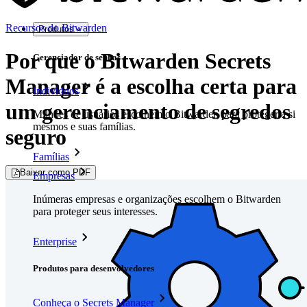
Recursos do Bitwarden
Produtos
Por que o Bitwarden Secrets
Gerenciador de senhas
Manager é a escolha certa para
Indivíduos
um gerenciamento de segredos
Milhões de usuários escolhem o Bitwarden para proteger a si
mesmos e suas famílias.
seguro
Famílias
Baixar como PDF
Empresas
Inúmeras empresas e organizações escolhem o Bitwarden
para proteger seus interesses.
Enterprise
Produtos para desenvolvedores
Conheça o Secrets Manager