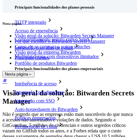
Principais funcionalidades dos planos pessoais
TOTP integrado
Nesta página
Acesso de emergência
Visão geral da solução: Bitwarden Secrets Manager
Compartilhamento seguro com o Send
Por que escolher o Bitwarden Secrets Manager
Como ele se compara a outras soluções
Integração com alias de e-mail
Visão geral da empresa Bitwarden
Multiplataforma com dispositivos ilimitados
Principais clientes
Portfólio de produtos Bitwarden
Principais funcionalidades dos planos empresariais
Nesta página
Inteligência de acesso
Visão geral da solução: Bitwarden Secrets
Integração com diretórios
Manager
Integração com SSO
Auto-hospedagem do Bitwarden
Não é segredo que as empresas estão mais suscetíveis do que nunca
Políticas empresariais
a acessos não autorizados e violações de dados. Segundo a
GitGuardian, 5 milhões de credenciais e outros segredos críticos
Recuperação de conta
vazam no GitHub todos os anos, e a Forbes relata que o custo
desses vazamentos de segredos deve chegar a US$ 10,5 trilhões