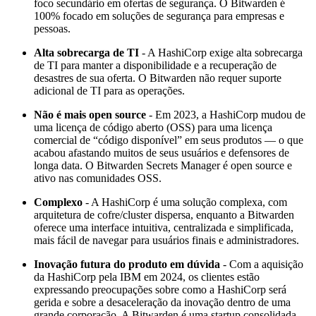
foco secundário em ofertas de segurança. O Bitwarden é
100% focado em soluções de segurança para empresas e
pessoas.
Alta sobrecarga de TI
- A HashiCorp exige alta sobrecarga
de TI para manter a disponibilidade e a recuperação de
desastres de sua oferta. O Bitwarden não requer suporte
adicional de TI para as operações.
Não é mais open source
- Em 2023, a HashiCorp mudou de
uma licença de código aberto (OSS) para uma licença
comercial de “código disponível” em seus produtos — o que
acabou afastando muitos de seus usuários e defensores de
longa data. O Bitwarden Secrets Manager é open source e
ativo nas comunidades OSS.
Complexo
- A HashiCorp é uma solução complexa, com
arquitetura de cofre/cluster dispersa, enquanto a Bitwarden
oferece uma interface intuitiva, centralizada e simplificada,
mais fácil de navegar para usuários finais e administradores.
Inovação futura do produto em dúvida
- Com a aquisição
da HashiCorp pela IBM em 2024, os clientes estão
expressando preocupações sobre como a HashiCorp será
gerida e sobre a desaceleração da inovação dentro de uma
grande corporação. A Bitwarden é uma startup consolidada