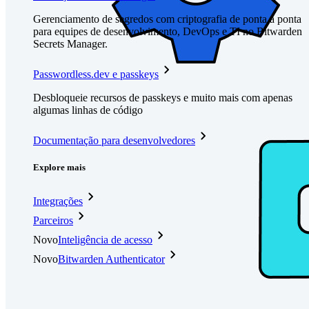
Gerenciamento de segredos com criptografia de ponta a ponta
para equipes de desenvolvimento, DevOps e TI no Bitwarden
Secrets Manager.
Passwordless.dev e passkeys
Desbloqueie recursos de passkeys e muito mais com apenas
algumas linhas de código
Documentação para desenvolvedores
Explore mais
Integrações
Parceiros
Novo
Inteligência de acesso
Novo
Bitwarden Authenticator
Preços
Downloads
Funcionalidades