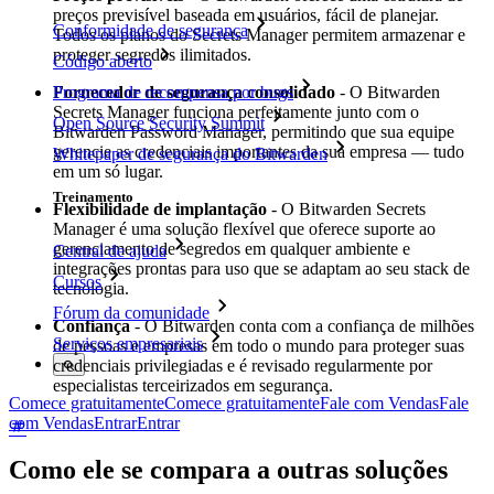
preços previsível baseada em usuários, fácil de planejar.
Conformidade de segurança
Todos os planos do Secrets Manager permitem armazenar e
proteger segredos ilimitados.
Código aberto
Programa de recompensa por bugs
Fornecedor de segurança consolidado
- O Bitwarden
Secrets Manager funciona perfeitamente junto com o
Open Source Security Summit
Bitwarden Password Manager, permitindo que sua equipe
gerencie as credenciais importantes da sua empresa — tudo
Whitepaper de segurança do Bitwarden
em um só lugar.
Treinamento
Flexibilidade de implantação
- O Bitwarden Secrets
Manager é uma solução flexível que oferece suporte ao
gerenciamento de segredos em qualquer ambiente e
Central de ajuda
integrações prontas para uso que se adaptam ao seu stack de
Cursos
tecnologia.
Fórum da comunidade
Confiança
- O Bitwarden conta com a confiança de milhões
Serviços empresariais
de pessoas e empresas em todo o mundo para proteger suas
credenciais privilegiadas e é revisado regularmente por
especialistas terceirizados em segurança.
Comece gratuitamente
Comece gratuitamente
Fale com Vendas
Fale
com Vendas
Entrar
Entrar
Como ele se compara a outras soluções