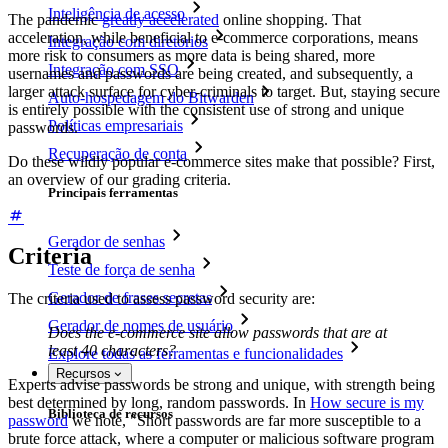
Inteligência de acesso
The pandemic
greatly accelerated
online shopping. That
acceleration, while beneficial to e-commerce corporations, means
Integração com diretórios
more risk to consumers as more data is being shared, more
Integração com SSO
usernames and passwords are being created, and subsequently, a
larger attack surface for cyber-criminals to target. But, staying secure
Auto-hospedagem do Bitwarden
is entirely possible with the consistent use of strong and unique
Políticas empresariais
passwords.
Recuperação de conta
Do these wildly popular e-commerce sites make that possible? First,
an overview of our grading criteria.
Principais ferramentas
Gerador de senhas
Criteria
Teste de força de senha
Gerador de frases secretas
The criteria used to assess password security are:
Gerador de nomes de usuário
Does the e-commerce site allow passwords that are at
least 40 characters?
Explore todas as ferramentas e funcionalidades
Recursos
Experts advise passwords be strong and unique, with strength being
best determined by long, random passwords. In
How secure is my
Biblioteca de recursos
password
we note, "Short passwords are far more susceptible to a
brute force attack, where a computer or malicious software program