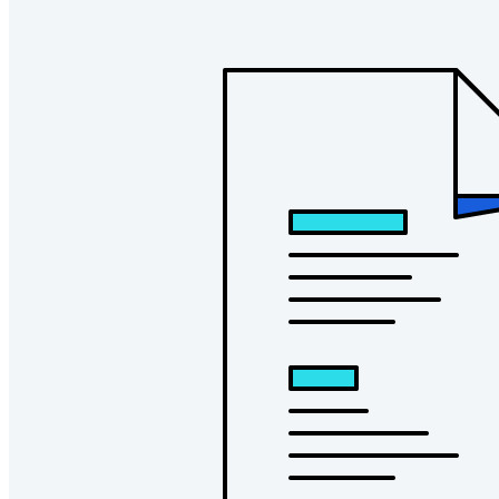
Inúmeras empresas e organizações escolhem o Bitwarden
para proteger seus interesses.
Enterprise
Produtos para desenvolvedores
Conheça o Secrets Manager
Gerenciamento de segredos com criptografia de ponta a ponta
para equipes de desenvolvimento, DevOps e TI no Bitwarden
Secrets Manager.
Passwordless.dev e passkeys
Desbloqueie recursos de passkeys e muito mais com apenas
algumas linhas de código
Documentação para desenvolvedores
Explore mais