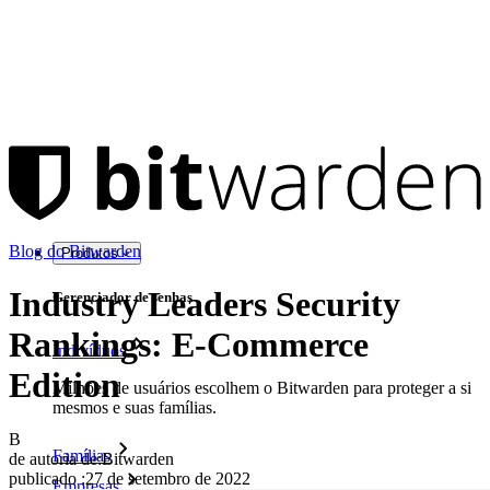
Blog do Bitwarden
Produtos
Industry Leaders Security
Gerenciador de senhas
Rankings: E-Commerce
Indivíduos
Edition
Milhões de usuários escolhem o Bitwarden para proteger a si
mesmos e suas famílias.
B
Famílias
de autoria de:
Bitwarden
publicado
:
27 de setembro de 2022
Empresas