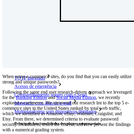
Integrações
Parceiros
Novo
Inteligência de acesso
Novo
Bitwarden Authenticator
Preços
Downloads
Funcionalidades
Principais funcionalidades dos planos pessoais
When using e-commerce sites, do you find that you can easily utilize
TOTP integrado
strong and unique passwords?
Acesso de emergência
Following the same end user research-driven approach we leveraged
Compartilhamento seguro com o Send
for the
Banking Edition
and
Social Media Edition
, we recently
explored e-commerce. We narrowed our research list to the top 5 e-
Integração com alias de e-mail
commerce sites in the United States ranked by total web traffic,
Multiplataforma com dispositivos ilimitados
which we identified as Amazon; eBay; Walmart; Craigslist; and
Etsy. From there, we determined criteria to evaluate password
Principais funcionalidades dos planos empresariais
security friendliness, tested the criteria, and now present the findings
with a numerical grading system.