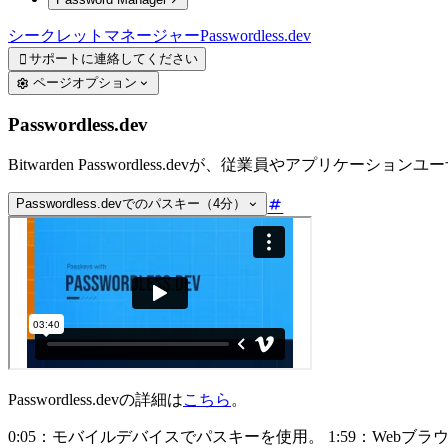
シークレットマネージャー
Passwordless.dev
サポートに連絡してください

ページオプション
Passwordless.dev
Bitwarden Passwordless.devが、従業員やア
Passwordless.devでのパスキー（4分）
Passwordless.devの詳細は
こちら
。
0:05：モバイルデバイスでパスキーを使用。
1:59：Web