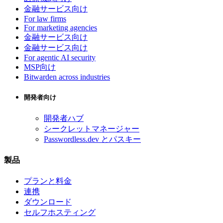
金融サービス向け
For law firms
For marketing agencies
金融サービス向け
金融サービス向け
For agentic AI security
MSP向け
Bitwarden across industries
開発者向け
開発者ハブ
シークレットマネージャー
Passwordless.dev とパスキー
製品
プランと料金
連携
ダウンロード
セルフホスティング