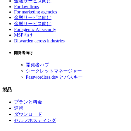
金融サービス向け
For law firms
For marketing agencies
金融サービス向け
金融サービス向け
For agentic AI security
MSP向け
Bitwarden across industries
開発者向け
開発者ハブ
シークレットマネージャー
Passwordless.dev とパスキー
製品
プランと料金
連携
ダウンロード
セルフホスティング