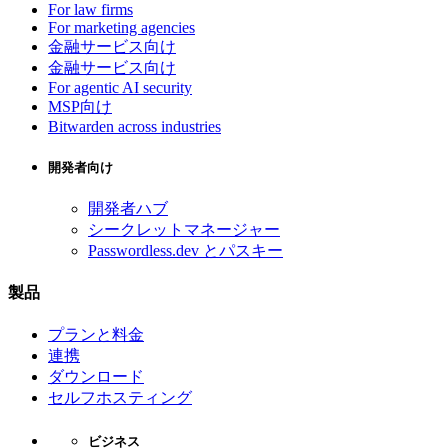
For law firms
For marketing agencies
金融サービス向け
金融サービス向け
For agentic AI security
MSP向け
Bitwarden across industries
開発者向け
開発者ハブ
シークレットマネージャー
Passwordless.dev とパスキー
製品
プランと料金
連携
ダウンロード
セルフホスティング
ビジネス