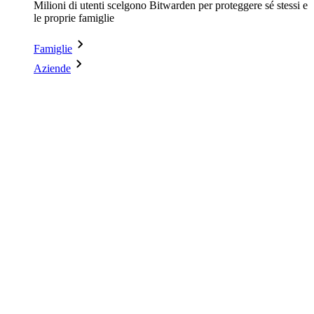
Milioni di utenti scelgono Bitwarden per proteggere sé stessi e
le proprie famiglie
Famiglie
Aziende
Innumerevoli aziende e imprese scelgono Bitwarden per
proteggere i propri interessi
Enterprise
Prodotti per sviluppatori
Scopri Secrets Manager
Gestione dei segreti con crittografia end-to-end per team di
sviluppo, DevOps e IT.
Passwordless.dev e passkey
Sblocca le funzionalità passkey e molto altro con poche righe
di codice