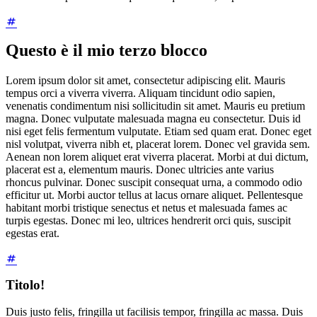
Questo è il mio terzo blocco
Lorem ipsum dolor sit amet, consectetur adipiscing elit. Mauris
tempus orci a viverra viverra. Aliquam tincidunt odio sapien,
venenatis condimentum nisi sollicitudin sit amet. Mauris eu pretium
magna. Donec vulputate malesuada magna eu consectetur. Duis id
nisi eget felis fermentum vulputate. Etiam sed quam erat. Donec eget
nisl volutpat, viverra nibh et, placerat lorem. Donec vel gravida sem.
Aenean non lorem aliquet erat viverra placerat. Morbi at dui dictum,
placerat est a, elementum mauris. Donec ultricies ante varius
rhoncus pulvinar. Donec suscipit consequat urna, a commodo odio
efficitur ut. Morbi auctor tellus at lacus ornare aliquet. Pellentesque
habitant morbi tristique senectus et netus et malesuada fames ac
turpis egestas. Donec mi leo, ultrices hendrerit orci quis, suscipit
egestas erat.
Titolo!
Duis justo felis, fringilla ut facilisis tempor, fringilla ac massa. Duis