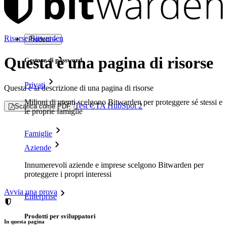
Risorse Bitwarden
Prodotti
Questa è una pagina di risorse
Gestore di password
Privati
Questa è la descrizione di una pagina di risorse
Milioni di utenti scelgono Bitwarden per proteggere sé stessi e
Test CTA HubSpot 2
Scarica come PDF
le proprie famiglie
Famiglie
Aziende
Innumerevoli aziende e imprese scelgono Bitwarden per
proteggere i propri interessi
Avvia una prova
Enterprise
Prodotti per sviluppatori
In questa pagina