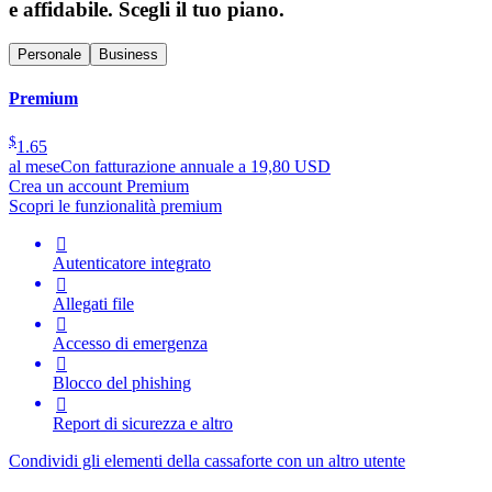
e affidabile. Scegli il tuo piano.
Personale
Business
Premium
$
1.65
al mese
Con fatturazione annuale a 19,80 USD
Crea un account Premium
Scopri le funzionalità premium

Autenticatore integrato

Allegati file

Accesso di emergenza

Blocco del phishing

Report di sicurezza e altro
Condividi gli elementi della cassaforte con un altro utente