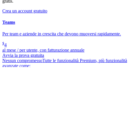
gratis.
Crea un account gratuito
Teams
Per team e aziende in crescita che devono muoversi rapidamente.
$
4
al mese / per utente, con fatturazione annuale
Avvia la prova gratuita
Nessun compromesso
Tutte le funzionalità Premium, più funzionalità
avanzate come:

Condividi le credenziali in modo sicuro

Controlla le attività con i log eventi

Sincronizza la directory esistente

Automatizza il provisioning con SCIM
Enterprise