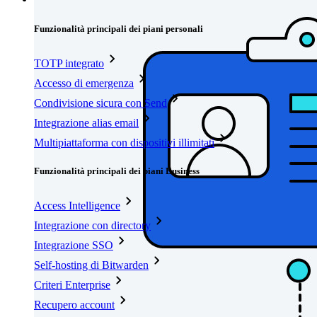
Funzionalità principali dei piani personali
TOTP integrato
Accesso di emergenza
Condivisione sicura con Send
Integrazione alias email
Multipiattaforma con dispositivi illimitati
Funzionalità principali dei piani Business
Access Intelligence
Integrazione con directory
Integrazione SSO
Self-hosting di Bitwarden
Criteri Enterprise
Recupero account