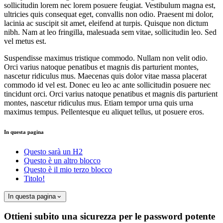
sollicitudin lorem nec lorem posuere feugiat. Vestibulum magna est,
ultricies quis consequat eget, convallis non odio. Praesent mi dolor,
lacinia ac suscipit sit amet, eleifend at turpis. Quisque non dictum
nibh. Nam at leo fringilla, malesuada sem vitae, sollicitudin leo. Sed
vel metus est.
Suspendisse maximus tristique commodo. Nullam non velit odio.
Orci varius natoque penatibus et magnis dis parturient montes,
nascetur ridiculus mus. Maecenas quis dolor vitae massa placerat
commodo id vel est. Donec eu leo ac ante sollicitudin posuere nec
tincidunt orci. Orci varius natoque penatibus et magnis dis parturient
montes, nascetur ridiculus mus. Etiam tempor urna quis urna
maximus tempus. Pellentesque eu aliquet tellus, ut posuere eros.
In questa pagina
Questo sarà un H2
Questo è un altro blocco
Questo è il mio terzo blocco
Titolo!
In questa pagina
Ottieni subito una sicurezza per le password potente