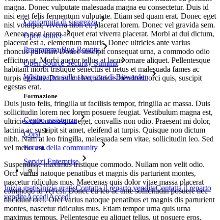
magna. Donec vulputate malesuada magna eu consectetur. Duis id
nisi eget felis fermentum vulputate. Etiam sed quam erat. Donec eget
Conformità di sicurezza
nisl volutpat, viverra nibh et, placerat lorem. Donec vel gravida sem.
Aenean non lorem aliquet erat viverra placerat. Morbi at dui dictum,
Open source
placerat est a, elementum mauris. Donec ultricies ante varius
Programma Bug Bounty
rhoncus pulvinar. Donec suscipit consequat urna, a commodo odio
efficitur ut. Morbi auctor tellus at lacus ornare aliquet. Pellentesque
Open Source Security Summit
habitant morbi tristique senectus et netus et malesuada fames ac
Whitepaper sulla sicurezza di Bitwarden
turpis egestas. Donec mi leo, ultrices hendrerit orci quis, suscipit
egestas erat.
Formazione
Duis justo felis, fringilla ut facilisis tempor, fringilla ac massa. Duis
sollicitudin lorem nec lorem posuere feugiat. Vestibulum magna est,
Centro assistenza
ultricies quis consequat eget, convallis non odio. Praesent mi dolor,
lacinia ac suscipit sit amet, eleifend at turpis. Quisque non dictum
Corsi
nibh. Nam at leo fringilla, malesuada sem vitae, sollicitudin leo. Sed
vel metus est.
Forum della community
Servizi Enterprise
Suspendisse maximus tristique commodo. Nullam non velit odio.
Orci varius natoque penatibus et magnis dis parturient montes,
nascetur ridiculus mus. Maecenas quis dolor vitae massa placerat
Inizia gratis
Inizia gratis
Contatta il reparto vendite
Contatta il reparto
commodo id vel est. Donec eu leo ac ante sollicitudin posuere nec
vendite
Accedi
Accedi
tincidunt orci. Orci varius natoque penatibus et magnis dis parturient
montes, nascetur ridiculus mus. Etiam tempor urna quis urna
maximus tempus. Pellentesque eu aliquet tellus, ut posuere eros.