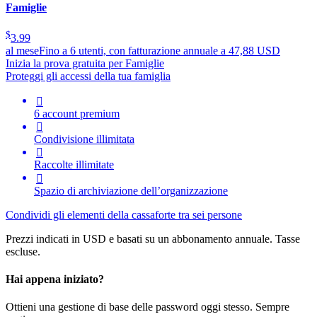
Famiglie
$
3.99
al mese
Fino a 6 utenti, con fatturazione annuale a 47,88 USD
Inizia la prova gratuita per Famiglie
Proteggi gli accessi della tua famiglia

6 account premium

Condivisione illimitata

Raccolte illimitate

Spazio di archiviazione dell’organizzazione
Condividi gli elementi della cassaforte tra sei persone
Prezzi indicati in USD e basati su un abbonamento annuale. Tasse
escluse.
Hai appena iniziato?
Ottieni una gestione di base delle password oggi stesso. Sempre