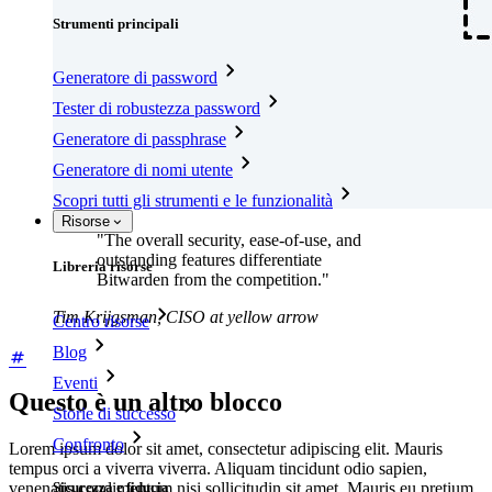
Strumenti principali
Generatore di password
Tester di robustezza password
Generatore di passphrase
Generatore di nomi utente
Scopri tutti gli strumenti e le funzionalità
Risorse
"The overall security, ease-of-use, and
outstanding features differentiate
Libreria risorse
Bitwarden from the competition."
Tim Krijgsman, CISO at yellow arrow
Centro risorse
Blog
Eventi
Questo è un altro blocco
Storie di successo
Confronto
Lorem ipsum dolor sit amet, consectetur adipiscing elit. Mauris
tempus orci a viverra viverra. Aliquam tincidunt odio sapien,
venenatis condimentum nisi sollicitudin sit amet. Mauris eu pretium
Sicurezza e fiducia