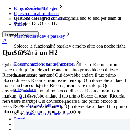
Scopri Secrets Manager
Questo sarà un H2
Questo è un altro blocco
Gestione dei segreti con crittografia end-to-end per team di
Questo è il mio terzo blocco
sviluppo, DevOps e IT.
Titolo!
In questa pagina
Passwordless.dev e passkey
Sblocca le funzionalità passkey e molto altro con poche righe
Questo sarà un H2
di codice
Documentazione per sviluppatori
Qui dovrebbe andare il tuo primo blocco di testo. Ricorda,
non
usare markup! Qui dovrebbe andare il tuo primo blocco di testo.
Ricorda,
non
usare markup! Qui dovrebbe andare il tuo primo
Scopri di più
blocco di testo. Ricorda,
non
usare markup! Qui dovrebbe andare il
tuo primo blocco di testo. Ricorda,
non
usare markup! Qui
Integrazioni
dovrebbe andare il tuo primo blocco di testo. Ricorda,
non
usare
markup! Qui dovrebbe andare il tuo primo blocco di testo. Ricorda,
Partner
non
usare markup! Qui dovrebbe andare il tuo primo blocco di
Nuovo
Access Intelligence
testo. Ricorda,
non
usare markup! Qui dovrebbe andare il tuo primo
blocco di testo. Ricorda,
non
usare markup!
Nuovo
Bitwarden Authenticator
Prezzi
Download
Funzionalità