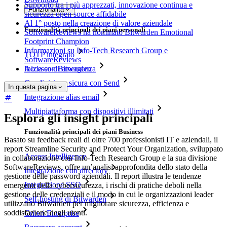
Supporto tra i più apprezzati, innovazione continua e
Funzionalità
sicurezza open source affidabile
Al 1° posto nella creazione di valore aziendale
Funzionalità principali dei piani personali
SoftwareReviews ha nominato Bitwarden Emotional
Footprint Champion
Informazioni su Info-Tech Research Group e
TOTP integrato
SoftwareReviews
Inizia con Bitwarden
Accesso di emergenza
Condivisione sicura con Send
In questa pagina
Integrazione alias email
Multipiattaforma con dispositivi illimitati
Esplora gli insight principali
Funzionalità principali dei piani Business
Basato su feedback reali di oltre 700 professionisti IT e aziendali, il
report Streamline Security and Protect Your Organization, sviluppato
Access Intelligence
in collaborazione con Info-Tech Research Group e la sua divisione
SoftwareReviews, offre un’analisi approfondita dello stato della
Integrazione con directory
gestione delle password aziendali. Il report illustra le tendenze
Integrazione SSO
emergenti della cybersicurezza, i rischi di pratiche deboli nella
gestione delle credenziali e il modo in cui le organizzazioni leader
Self-hosting di Bitwarden
utilizzano Bitwarden per migliorare sicurezza, efficienza e
soddisfazione degli utenti.
Criteri Enterprise