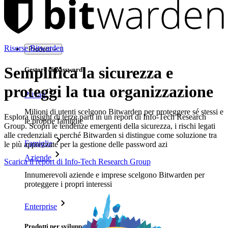
Risorse Bitwarden
Prodotti
Semplifica la sicurezza e
Gestore di password
proteggi la tua organizzazione
Privati
Milioni di utenti scelgono Bitwarden per proteggere sé stessi e
Esplora insight di terze parti in un report di Info-Tech Research
le proprie famiglie
Group. Scopri le tendenze emergenti della sicurezza, i rischi legati
alle credenziali e perché Bitwarden si distingue come soluzione tra
Famiglie
le più apprezzate per la gestione delle password azi
Aziende
Scarica il report di Info-Tech Research Group
Innumerevoli aziende e imprese scelgono Bitwarden per
proteggere i propri interessi
Enterprise
Prodotti per sviluppatori