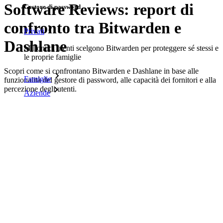
Software Reviews: report di
Gestore di password
confronto tra Bitwarden e
Privati
Dashlane
Milioni di utenti scelgono Bitwarden per proteggere sé stessi e
le proprie famiglie
Scopri come si confrontano Bitwarden e Dashlane in base alle
Famiglie
funzionalità del gestore di password, alle capacità dei fornitori e alla
percezione degli utenti.
Aziende
Scarica come PDF
Innumerevoli aziende e imprese scelgono Bitwarden per
proteggere i propri interessi
In questa pagina
Enterprise
Software Reviews: report di confronto tra Bitwarden e
Prodotti per sviluppatori
Dashlane
In questa pagina
Scopri Secrets Manager
Gestione dei segreti con crittografia end-to-end per team di
sviluppo, DevOps e IT.
Software Reviews: report di confronto tra