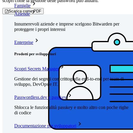
scopri come la gestione delle password può aiutarti.
Famiglie
Scarica come PDF
Aziende
Innumerevoli aziende e imprese scelgono Bitwarden per
proteggere i propri interessi
Enterprise
Prodotti per sviluppatori
Scopri Secrets Manager
Gestione dei segreti con crittografia end-to-end per team di
sviluppo, DevOps e IT.
Passwordless.dev e passkey
Sblocca le funzionalità passkey e molto altro con poche righe
di codice
Documentazione per sviluppatori