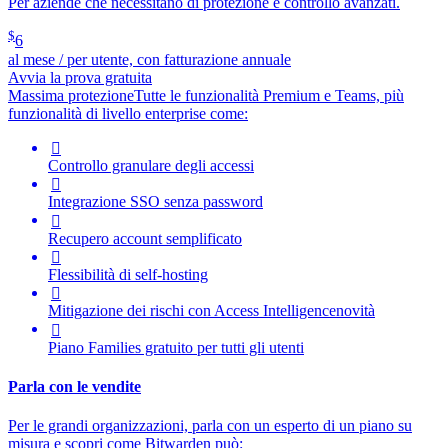
Per aziende che necessitano di protezione e controllo avanzati.
$
6
al mese / per utente, con fatturazione annuale
Avvia la prova gratuita
Massima protezione
Tutte le funzionalità Premium e Teams, più
funzionalità di livello enterprise come:

Controllo granulare degli accessi

Integrazione SSO senza password

Recupero account semplificato

Flessibilità di self-hosting

Mitigazione dei rischi con
Access Intelligence
novità

Piano Families gratuito per tutti gli utenti
Parla con le vendite
Per le grandi organizzazioni, parla con un esperto di un piano su
misura e scopri come Bitwarden può: