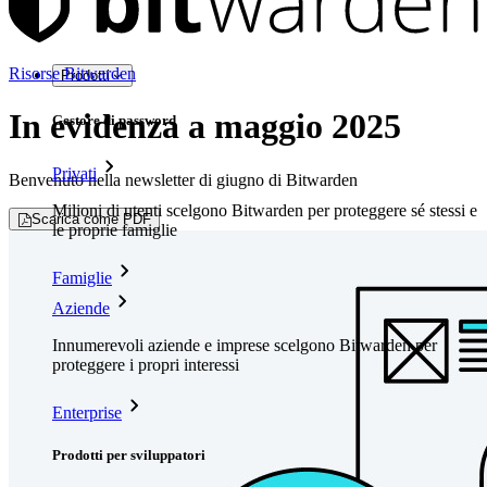
Risorse Bitwarden
Prodotti
In evidenza a maggio 2025
Gestore di password
Privati
Benvenuto nella newsletter di giugno di Bitwarden
Milioni di utenti scelgono Bitwarden per proteggere sé stessi e
Scarica come PDF
le proprie famiglie
Famiglie
Aziende
Innumerevoli aziende e imprese scelgono Bitwarden per
proteggere i propri interessi
Enterprise
Prodotti per sviluppatori