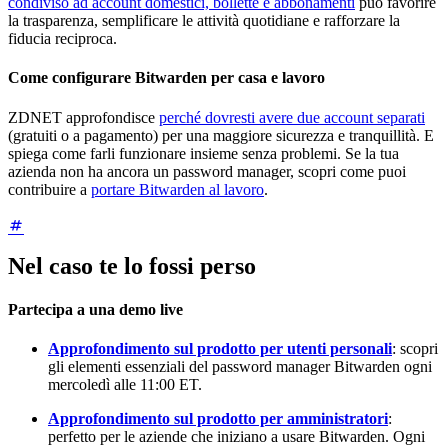
condiviso ad account domestici, bollette e abbonamenti
può favorire
la trasparenza, semplificare le attività quotidiane e rafforzare la
fiducia reciproca.
Come configurare Bitwarden per casa e lavoro
ZDNET approfondisce
perché dovresti avere due account separati
(gratuiti o a pagamento) per una maggiore sicurezza e tranquillità. E
spiega come farli funzionare insieme senza problemi. Se la tua
azienda non ha ancora un password manager, scopri come puoi
contribuire a
portare Bitwarden al lavoro
.
Nel caso te lo fossi perso
Partecipa a una demo live
Approfondimento sul prodotto per utenti personali
: scopri
gli elementi essenziali del password manager Bitwarden ogni
mercoledì alle 11:00 ET.
Approfondimento sul prodotto per amministratori
:
perfetto per le aziende che iniziano a usare Bitwarden. Ogni