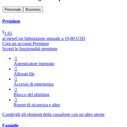
Personale
Business
Premium
$
1.65
al mese
Con fatturazione annuale a 19,80 USD
Crea un account Premium
Scopri le funzionalità premium

Autenticatore integrato

Allegati file

Accesso di emergenza

Blocco del phishing

Report di sicurezza e altro
Condividi gli elementi della cassaforte con un altro utente
Famiglie