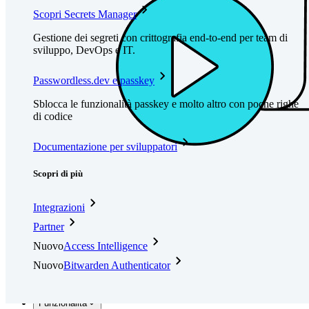
Scopri Secrets Manager
Gestione dei segreti con crittografia end-to-end per team di
sviluppo, DevOps e IT.
Passwordless.dev e passkey
Sblocca le funzionalità passkey e molto altro con poche righe
di codice
Documentazione per sviluppatori
Scopri di più
Integrazioni
Partner
Nuovo
Access Intelligence
Nuovo
Bitwarden Authenticator
Prezzi
Download
Funzionalità