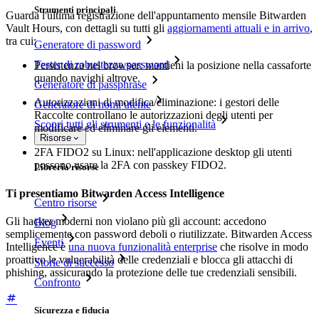
Strumenti principali
Guarda l'ultima registrazione dell'appuntamento mensile Bitwarden
Vault Hours, con dettagli su tutti gli
aggiornamenti attuali e in arrivo
,
tra cui:
Generatore di password
Tester di robustezza password
Persistenza nel browser: mantieni la posizione nella cassaforte
quando navighi altrove.
Generatore di passphrase
Autorizzazioni di modifica/eliminazione: i gestori delle
Generatore di nomi utente
Raccolte controllano le autorizzazioni degli utenti per
Scopri tutti gli strumenti e le funzionalità
modificare ed eliminare gli elementi.
Risorse
2FA FIDO2 su Linux: nell'applicazione desktop gli utenti
possono usare la 2FA con passkey FIDO2.
Libreria risorse
Ti presentiamo Bitwarden Access Intelligence
Centro risorse
Gli hacker moderni non violano più gli account: accedono
Blog
semplicemente con password deboli o riutilizzate. Bitwarden Access
Eventi
Intelligence è
una nuova funzionalità enterprise
che risolve in modo
proattivo le vulnerabilità delle credenziali e blocca gli attacchi di
Storie di successo
phishing, assicurando la protezione delle tue credenziali sensibili.
Confronto
Sicurezza e fiducia