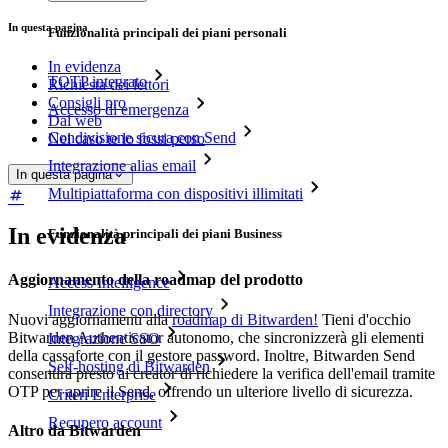
In questa pagina
Funzionalità principali dei piani personali
In evidenza
TOTP integrato
Richiesta dei lettori
Consigli pro
Accesso di emergenza
Dal web
Condivisione sicura con Send
Nel caso te lo fossi perso
Integrazione alias email
In questa pagina
Multipiattaforma con dispositivi illimitati
In evidenza
Funzionalità principali dei piani Business
Aggiornamento della roadmap del prodotto
Access Intelligence
Integrazione con directory
Nuovi aggiornamenti alla
roadmap di Bitwarden!
Tieni d'occhio
Bitwarden Authenticator autonomo, che sincronizzerà gli elementi
Integrazione SSO
della cassaforte con il gestore password. Inoltre, Bitwarden Send
Self-hosting di Bitwarden
consentirà presto ai creator di richiedere la verifica dell'email tramite
OTP per aprire il Send, offrendo un ulteriore livello di sicurezza.
Criteri Enterprise
Recupero account
Altro da Bitwarden