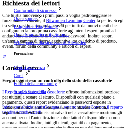
Richiesta dei lettori
Conformità di sicurezza
Che tu stia muovendo i primi passi o voglia padroneggiare le
Open source
funzionalità avanzate, il
Bitwarden Learning Center
fa per te. Scegli
tra sette corsi in autonomia pensati per tutti: dai nuovi utenti che
Programma Bug Bounty
configurano la loro prima cassaforte agli utenti esperti pronti ad
Open Source Security Summit
andare oltre la gestione di base delle password. Inoltre, scopri
un'ampia gamma di risorse aggiuntive, tra cui demo di prodotto,
Whitepaper sulla sicurezza di Bitwarden
eventi, forum della community e articoli di esperti.
Formazione
Consigli pro
Centro assistenza
Corsi
Esegui oggi stesso un controllo dello stato della cassaforte
Forum della community
Servizi Enterprise
I Report sullo stato della cassaforte
offrono informazioni preziose
per aiutarti a restare al sicuro. Disponibili con qualsiasi piano a
pagamento, questi report evidenziano le password esposte in
Inizia gratis
Inizia gratis
Contatta il reparto vendite
Contatta il reparto
violazioni note, identificano password riutilizzate o deboli,
vendite
Accedi
Accedi
segnalano siti web non sicuri salvati nella cassaforte e mostrano gli
account per cui l'autenticazione a due fattori è disponibile ma non
ancora attivata. Inoltre, tutti gli utenti, gratuiti o a pagamento,
possono accedere a un report che indica se uno dei loro nomi utente