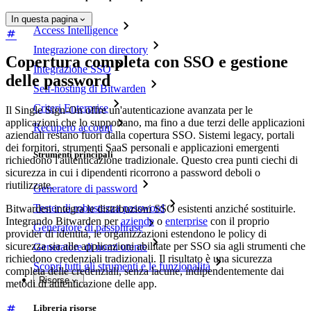
In questa pagina
Access Intelligence
Integrazione con directory
Copertura completa con SSO e gestione
Integrazione SSO
delle password
Self-hosting di Bitwarden
Criteri Enterprise
Il Single Sign-On offre un'autenticazione avanzata per le
applicazioni che lo supportano, ma fino a due terzi delle applicazioni
Recupero account
aziendali restano fuori dalla copertura SSO. Sistemi legacy, portali
dei fornitori, strumenti SaaS personali e applicazioni emergenti
Strumenti principali
richiedono l'autenticazione tradizionale. Questo crea punti ciechi di
sicurezza in cui i dipendenti ricorrono a password deboli o
riutilizzate.
Generatore di password
Tester di robustezza password
Bitwarden integra le distribuzioni SSO esistenti anziché sostituirle.
Integrando Bitwarden per
aziende
o
enterprise
con il proprio
Generatore di passphrase
provider di identità, le organizzazioni estendono le policy di
sicurezza sia alle applicazioni abilitate per SSO sia agli strumenti che
Generatore di nomi utente
richiedono credenziali tradizionali. Il risultato è una sicurezza
Scopri tutti gli strumenti e le funzionalità
completa delle credenziali, senza lacune, indipendentemente dai
Risorse
metodi di autenticazione delle app.
Libreria risorse