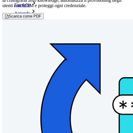
la crittografia zero knowledge, automatizza il provisioning degli
Famiglie
utenti con SCIM e proteggi ogni credenziale.
Aziende
Scarica come PDF
Innumerevoli aziende e imprese scelgono Bitwarden per
proteggere i propri interessi
Enterprise
Prodotti per sviluppatori
Scopri Secrets Manager
Gestione dei segreti con crittografia end-to-end per team di
sviluppo, DevOps e IT.
Passwordless.dev e passkey
Sblocca le funzionalità passkey e molto altro con poche righe
di codice
Documentazione per sviluppatori