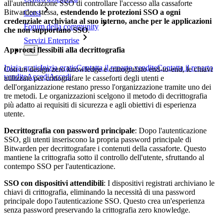
all'autenticazione SSO di controllare l'accesso alla cassaforte
Bitwarden stessa,
estendendo le protezioni SSO a ogni
Corsi
credenziale archiviata al suo interno, anche per le applicazioni
Forum della community
che non supportano SSO
.
Servizi Enterprise
Approcci flessibili alla decrittografia
Inizia gratis
Inizia gratis
Contatta il reparto vendite
Contatta il reparto
Con un design zero knowledge e crittografato end-to-end, le chiavi
vendite
Accedi
Accedi
utilizzate per crittografare le casseforti degli utenti e
dell'organizzazione restano presso l'organizzazione tramite uno dei
tre metodi. Le organizzazioni scelgono il metodo di decrittografia
più adatto ai requisiti di sicurezza e agli obiettivi di esperienza
utente.
Decrittografia con password principale
: Dopo l'autenticazione
SSO, gli utenti inseriscono la propria password principale di
Bitwarden per decrittografare i contenuti della cassaforte. Questo
mantiene la crittografia sotto il controllo dell'utente, sfruttando al
contempo SSO per l'autenticazione.
SSO con dispositivi attendibili
: I dispositivi registrati archiviano le
chiavi di crittografia, eliminando la necessità di una password
principale dopo l'autenticazione SSO. Questo crea un'esperienza
senza password preservando la crittografia zero knowledge.