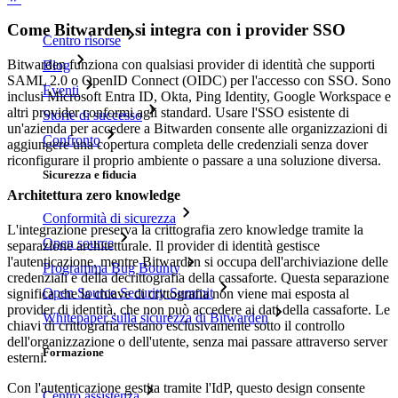
Come Bitwarden si integra con i provider SSO
Centro risorse
Bitwarden funziona con qualsiasi provider di identità che supporti
Blog
SAML 2.0 o OpenID Connect (OIDC) per l'accesso con SSO. Sono
Eventi
inclusi Microsoft Entra ID, Okta, Ping Identity, Google Workspace e
altri provider conformi agli standard. Usare l'SSO esistente di
Storie di successo
un'azienda per accedere a Bitwarden consente alle organizzazioni di
Confronto
aggiungere una copertura completa delle credenziali senza dover
riconfigurare il proprio ambiente o passare a una soluzione diversa.
Sicurezza e fiducia
Architettura zero knowledge
Conformità di sicurezza
L'integrazione preserva la crittografia zero knowledge tramite la
Open source
separazione architetturale. Il provider di identità gestisce
l'autenticazione, mentre Bitwarden si occupa dell'archiviazione delle
Programma Bug Bounty
credenziali e della decrittografia della cassaforte. Questa separazione
Open Source Security Summit
significa che la chiave di crittografia non viene mai esposta al
provider di identità, che non può accedere ai dati della cassaforte. Le
Whitepaper sulla sicurezza di Bitwarden
chiavi di crittografia restano esclusivamente sotto il controllo
dell'organizzazione o dell'utente, senza mai passare attraverso server
Formazione
esterni.
Con l'autenticazione gestita tramite l'IdP, questo design consente
Centro assistenza