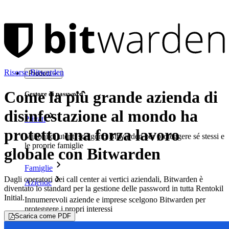
Risorse Bitwarden
Prodotti
Come la più grande azienda di
Gestore di password
disinfestazione al mondo ha
Privati
protetto una forza lavoro
Milioni di utenti scelgono Bitwarden per proteggere sé stessi e
le proprie famiglie
globale con Bitwarden
Famiglie
Dagli operatori dei call center ai vertici aziendali, Bitwarden è
Aziende
diventato lo standard per la gestione delle password in tutta Rentokil
Initial.
Innumerevoli aziende e imprese scelgono Bitwarden per
proteggere i propri interessi
Scarica come PDF