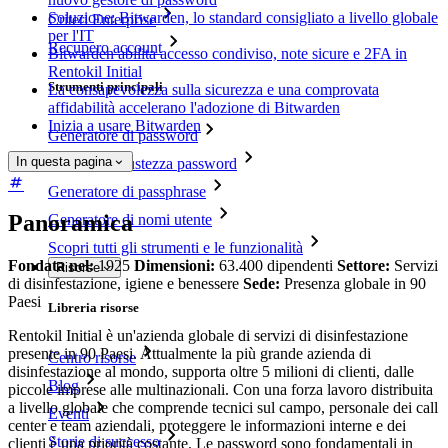
Soluzione: Bitwarden, lo standard consigliato a livello globale
Criteri Enterprise
per l'IT
Recupero account
Bitwarden abilita accesso condiviso, note sicure e 2FA in
Rentokil Initial
Strumenti principali
La consapevolezza sulla sicurezza e una comprovata
affidabilità accelerano l'adozione di Bitwarden
Inizia a usare Bitwarden
Generatore di password
In questa pagina
Tester di robustezza password
Generatore di passphrase
Panoramica
Generatore di nomi utente
Scopri tutti gli strumenti e le funzionalità
Fondata nel:
1925
Dimensioni:
63.400 dipendenti
Settore:
Servizi
Risorse
di disinfestazione, igiene e benessere
Sede:
Presenza globale in 90
Paesi
Libreria risorse
Rentokil Initial è un'azienda globale di servizi di disinfestazione
presente in 90 Paesi. Attualmente la più grande azienda di
Centro risorse
disinfestazione al mondo, supporta oltre 5 milioni di clienti, dalle
Blog
piccole imprese alle multinazionali. Con una forza lavoro distribuita
a livello globale che comprende tecnici sul campo, personale dei call
Eventi
center e team aziendali, proteggere le informazioni interne e dei
Storie di successo
clienti è una priorità costante. Le password sono fondamentali in