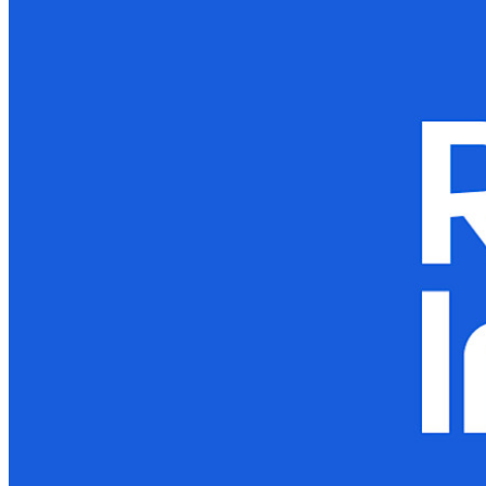
Enterprise
Prodotti per sviluppatori
Scopri Secrets Manager
Gestione dei segreti con crittografia end-to-end per team di
sviluppo, DevOps e IT.
Passwordless.dev e passkey
Sblocca le funzionalità passkey e molto altro con poche righe
di codice
Documentazione per sviluppatori
Scopri di più
Integrazioni
Partner
Nuovo
Access Intelligence