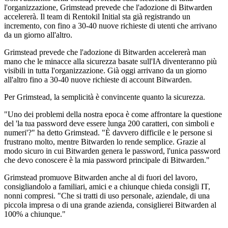
l'organizzazione, Grimstead prevede che l'adozione di Bitwarden
accelererà. Il team di Rentokil Initial sta già registrando un
incremento, con fino a 30-40 nuove richieste di utenti che arrivano
da un giorno all'altro.
Grimstead prevede che l'adozione di Bitwarden accelererà man
mano che le minacce alla sicurezza basate sull'IA diventeranno più
visibili in tutta l'organizzazione. Già oggi arrivano da un giorno
all'altro fino a 30-40 nuove richieste di account Bitwarden.
Per Grimstead, la semplicità è convincente quanto la sicurezza.
"Uno dei problemi della nostra epoca è come affrontare la questione
del 'la tua password deve essere lunga 200 caratteri, con simboli e
numeri'?" ha detto Grimstead. "È davvero difficile e le persone si
frustrano molto, mentre Bitwarden lo rende semplice. Grazie al
modo sicuro in cui Bitwarden genera le password, l'unica password
che devo conoscere è la mia password principale di Bitwarden."
Grimstead promuove Bitwarden anche al di fuori del lavoro,
consigliandolo a familiari, amici e a chiunque chieda consigli IT,
nonni compresi. "Che si tratti di uso personale, aziendale, di una
piccola impresa o di una grande azienda, consiglierei Bitwarden al
100% a chiunque."