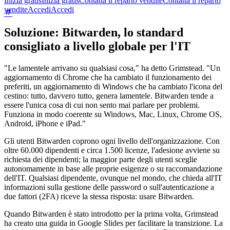
Inizia gratis
Inizia gratis
Contatta il reparto vendite
Contatta il reparto
vendite
Accedi
Accedi
Soluzione: Bitwarden, lo standard
consigliato a livello globale per l'IT
"Le lamentele arrivano su qualsiasi cosa," ha detto Grimstead. "Un
aggiornamento di Chrome che ha cambiato il funzionamento dei
preferiti, un aggiornamento di Windows che ha cambiato l'icona del
cestino: tutto, davvero tutto, genera lamentele. Bitwarden tende a
essere l'unica cosa di cui non sento mai parlare per problemi.
Funziona in modo coerente su Windows, Mac, Linux, Chrome OS,
Android, iPhone e iPad."
Gli utenti Bitwarden coprono ogni livello dell'organizzazione. Con
oltre 60.000 dipendenti e circa 1.500 licenze, l'adesione avviene su
richiesta dei dipendenti; la maggior parte degli utenti sceglie
autonomamente in base alle proprie esigenze o su raccomandazione
dell'IT. Qualsiasi dipendente, ovunque nel mondo, che chieda all'IT
informazioni sulla gestione delle password o sull'autenticazione a
due fattori (2FA) riceve la stessa risposta: usare Bitwarden.
Quando Bitwarden è stato introdotto per la prima volta, Grimstead
ha creato una guida in Google Slides per facilitare la transizione. La