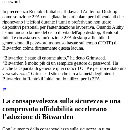
password.
In precedenza Rentokil Initial si affidava ad Authy for Desktop
come soluzione 2FA consigliata, in particolare per i dipendenti che
riponevano i telefoni durante i turni o preferivano non usare
dispositivi personali per l'autenticazione lavorativa. Quando Authy
ha annunciato la fine del ciclo di vita dell'app desktop, Rentokil
Initial è rimasta senza un'opzione 2FA desktop affidabile. La
generazione di password monouso basate sul tempo (TOTP) di
Bitwarden colma direttamente questa lacuna.
“Bitwarden è stato di enorme aiuto," ha detto Grimstead.
"Bitwarden è molto più di un semplice gestore di password. Ha
anche la capacità di generare quei codici TOTP e per noi è stato una
vera salvezza." Grimstead stima che circa la metà degli utenti
Bitwarden in Rentokil Initial ora lo utilizzi per la 2FA.
La consapevolezza sulla sicurezza e una
comprovata affidabilità accelerano
l'adozione di Bitwarden
Con l'aumento della consapevolezza sulla sicurezza in tutta