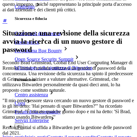
questo impegno, poiché rappresentano la principale porta d'accesso
Confronto
ai dati aziendali e dei clienti più critici.
Sicurezza e fiducia
Situazione: una revisione della sicurezza
Conformità di sicurezza
avvia la ricerca di un nuovo gestore di
Open source
password
Programma Bug Bounty
Open Source Security Summit
Secondo Brad Grimstead, Global End User Computing Manager di
Whitepaper sulla sicurezza di Bitwarden
Rentokil Initial, l'azienda utilizzava un gestore di password della
concorrenza. Una revisione della sicurezza ha spinto il predecessore
di Grimstead a iniziare a valutare alternative. Grimstead, che
Formazione
utilizzava Bitwarden personalmente da quasi dieci anni, lo ha
proposto come sostituto naturale.
Centro assistenza
"Il mio predecessore stava cercando un nuovo gestore di password e
Corsi
io gli ho detto: 'Hai pensato di usare Bitwarden?'" ha ricordato
Grimstead. "È tornato qualche giorno dopo e mi ha detto: 'Sì Brad,
Forum della community
stiamo usando Bitwarden.'"
Servizi Enterprise
Rentokil Initial si affida a Bitwarden per la gestione delle password
dal 2021.