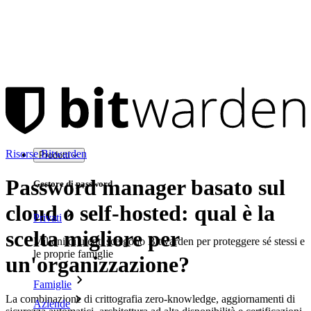
Risorse Bitwarden
Prodotti
Password manager basato sul
Gestore di password
cloud o self-hosted: qual è la
Privati
scelta migliore per
Milioni di utenti scelgono Bitwarden per proteggere sé stessi e
le proprie famiglie
un'organizzazione?
Famiglie
La combinazione di crittografia zero-knowledge, aggiornamenti di
Aziende