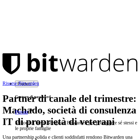
Risorse Bitwarden
Prodotti
Partner di canale del trimestre:
Gestore di password
Machado, società di consulenza
Privati
IT di proprietà di veterani
Milioni di utenti scelgono Bitwarden per proteggere sé stessi e
le proprie famiglie
Una partnership solida e clienti soddisfatti rendono Bitwarden una