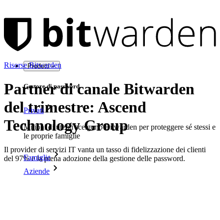
Risorse Bitwarden
Prodotti
Partner di canale Bitwarden
Gestore di password
del trimestre: Ascend
Privati
Technology Group
Milioni di utenti scelgono Bitwarden per proteggere sé stessi e
le proprie famiglie
Il provider di servizi IT vanta un tasso di fidelizzazione dei clienti
Famiglie
del 97% e la piena adozione della gestione delle password.
Aziende
Innumerevoli aziende e imprese scelgono Bitwarden per
proteggere i propri interessi
Enterprise