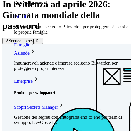
In evidenza ad aprile 2026:
Gestore di password
Giornata mondiale della
Privati
password
Milioni di utenti scelgono Bitwarden per proteggere sé stessi e
le proprie famiglie
Scarica come PDF
Famiglie
Aziende
Innumerevoli aziende e imprese scelgono Bitwarden per
proteggere i propri interessi
Enterprise
Prodotti per sviluppatori
Scopri Secrets Manager
Gestione dei segreti con crittografia end-to-end per team di
sviluppo, DevOps e IT.