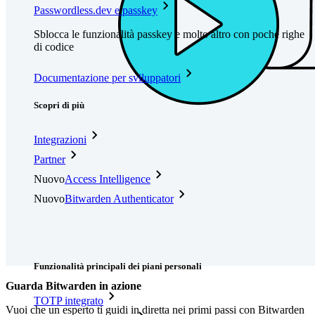
Passwordless.dev e passkey
Sblocca le funzionalità passkey e molto altro con poche righe
di codice
Documentazione per sviluppatori
Scopri di più
Integrazioni
Partner
Nuovo
Access Intelligence
Nuovo
Bitwarden Authenticator
Prezzi
Download
Funzionalità
Funzionalità principali dei piani personali
Guarda Bitwarden in azione
TOTP integrato
Vuoi che un esperto ti guidi in diretta nei primi passi con Bitwarden