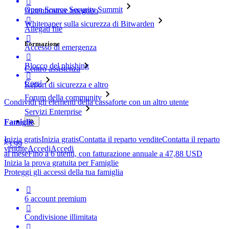

Open Source Security Summit
Autenticatore integrato

Whitepaper sulla sicurezza di Bitwarden
Allegati file

Formazione
Accesso di emergenza

Blocco del phishing
Centro assistenza

Corsi
Report di sicurezza e altro
Forum della community
Condividi gli elementi della cassaforte con un altro utente
Servizi Enterprise
Famiglie
Inizia gratis
Inizia gratis
Contatta il reparto vendite
Contatta il reparto
$
3.99
vendite
Accedi
Accedi
al mese
Fino a 6 utenti, con fatturazione annuale a 47,88 USD
Inizia la prova gratuita per Famiglie
Proteggi gli accessi della tua famiglia

6 account premium

Condivisione illimitata
