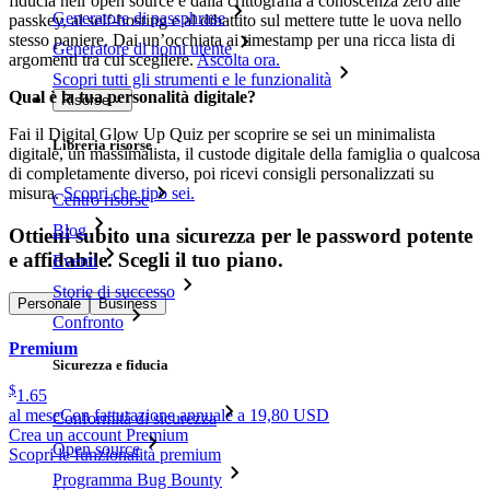
fiducia nell’open source e dalla crittografia a conoscenza zero alle
Generatore di passphrase
passkey, al self-hosting e al dibattito sul mettere tutte le uova nello
stesso paniere. Dai un’occhiata ai timestamp per una ricca lista di
Generatore di nomi utente
argomenti tra cui scegliere.
Ascolta ora.
Scopri tutti gli strumenti e le funzionalità
Qual è la tua personalità digitale?
Risorse
Fai il Digital Glow Up Quiz per scoprire se sei un minimalista
Libreria risorse
digitale, un massimalista, il custode digitale della famiglia o qualcosa
di completamente diverso, poi ricevi consigli personalizzati su
misura.
Scopri che tipo sei.
Centro risorse
Blog
Ottieni subito una sicurezza per le password potente
e affidabile. Scegli il tuo piano.
Eventi
Storie di successo
Personale
Business
Confronto
Premium
Sicurezza e fiducia
$
1.65
al mese
Con fatturazione annuale a 19,80 USD
Conformità di sicurezza
Crea un account Premium
Open source
Scopri le funzionalità premium
Programma Bug Bounty