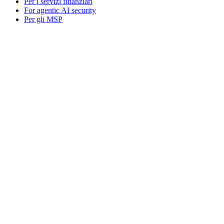
Per i servizi finanziari
For agentic AI security
Per gli MSP
Bitwarden across industries
Per sviluppatori
Hub per sviluppatori
Secrets Manager
Passwordless.dev e passkey
Prodotti
Piani e prezzi
Integrazioni
Download
Self-hosting
Business
Enterprise
Business
Personale