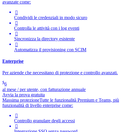
avanzate come:

Condividi le credenziali in modo sicuro

Controlla le attività con i log eventi

Sincronizza la directory esistente

Automatizza il provisioning con SCIM
Enterprise
Per aziende che necessitano di protezione e controllo avanzati.
$
6
al mese / per utente, con fatturazione annuale
Avvia la prova gratuita
Massima protezione
Tutte le funzionalità Premium e Teams, più
funzionalità di livello enterprise come:

Controllo granulare degli accessi

Integrazione SSO senza password