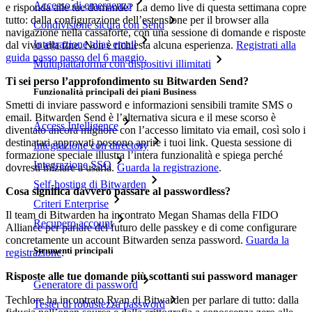
Accesso di emergenza
e risponda alle tue domande? La demo live di questa settimana copre
tutto: dalla configurazione dell’estensione per il browser alla
Condivisione sicura con Send
navigazione nella cassaforte, con una sessione di domande e risposte
Integrazione alias email
dal vivo alla fine. Non è richiesta alcuna esperienza.
Registrati alla
guida passo passo del 6 maggio.
Multipiattaforma con dispositivi illimitati
Ti sei perso l’approfondimento su Bitwarden Send?
Funzionalità principali dei piani Business
Smetti di inviare password e informazioni sensibili tramite SMS o
email. Bitwarden Send è l’alternativa sicura e il mese scorso è
Access Intelligence
diventato ancora migliore con l’accesso limitato via email, così solo i
destinatari approvati possono aprire i tuoi link. Questa sessione di
Integrazione con directory
formazione speciale illustra l’intera funzionalità e spiega perché
Integrazione SSO
dovresti iniziare a usarla.
Guarda la registrazione
.
Self-hosting di Bitwarden
Cosa significa davvero passare al passwordless?
Criteri Enterprise
Il team di Bitwarden ha incontrato Megan Shamas della FIDO
Recupero account
Alliance per parlare del futuro delle passkey e di come configurare
concretamente un account Bitwarden senza password.
Guarda la
Strumenti principali
registrazione
.
Risposte alle tue domande più scottanti sui password manager
Generatore di password
Techlore ha incontrato Ryan di Bitwarden per parlare di tutto: dalla
Tester di robustezza password