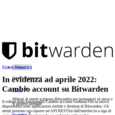
Risorse Bitwarden
Prodotti
In evidenza ad aprile 2022:
Gestore di password
Cambio account su Bitwarden
Privati
Milioni di utenti scelgono Bitwarden per proteggere sé stessi e
Il rollout della funzionalità Cambio account continua con la nuova
le proprie famiglie
disponibilità nelle applicazioni mobile e desktop di Bitwarden. Gli
utenti possono ora esporre un'API RESTful dall'interfaccia a riga di
Famiglie