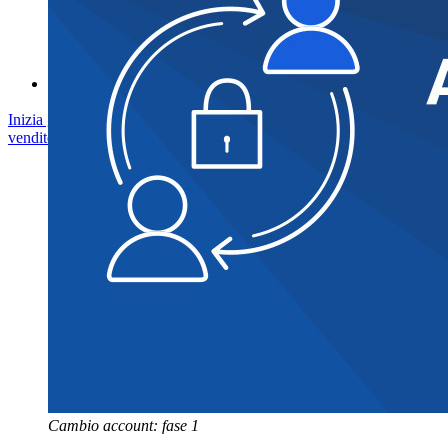
Corsi
Forum della community
Servizi Enterprise
Inizia gratis
Inizia gratis
Contatta il reparto vendite
Contatta il reparto
vendite
Accedi
Accedi
Cambio account: fase 1