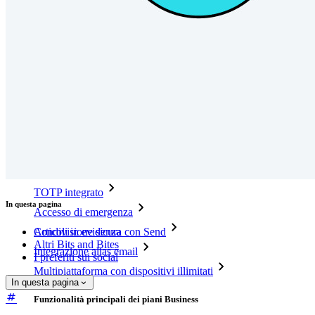
Integrazioni
Partner
Nuovo
Access Intelligence
Nuovo
Bitwarden Authenticator
Prezzi
Download
Funzionalità
Funzionalità principali dei piani personali
TOTP integrato
In questa pagina
Accesso di emergenza
Articoli in evidenza
Condivisione sicura con Send
Altri Bits and Bites
Integrazione alias email
I preferiti sui social
Multipiattaforma con dispositivi illimitati
In questa pagina
Funzionalità principali dei piani Business