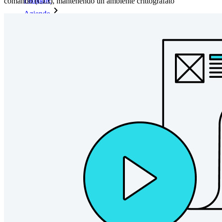
comando (CLI), mantenendo un ambiente crittografato
Aziende
Innumerevoli aziende e imprese scelgono Bitwarden per
proteggere i propri interessi
Enterprise
Prodotti per sviluppatori
Scopri Secrets Manager
Gestione dei segreti con crittografia end-to-end per team di
sviluppo, DevOps e IT.
Passwordless.dev e passkey
Sblocca le funzionalità passkey e molto altro con poche righe
di codice
Documentazione per sviluppatori
Scopri di più