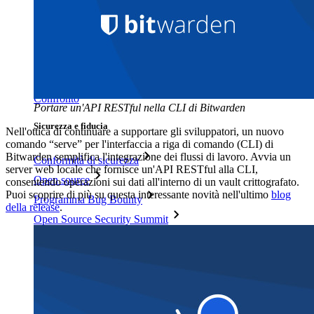
Centro risorse
Blog
Eventi
Storie di successo
Confronto
Portare un'API RESTful nella CLI di Bitwarden
Sicurezza e fiducia
Nell'ottica di continuare a supportare gli sviluppatori, un nuovo
comando “serve” per l'interfaccia a riga di comando (CLI) di
Bitwarden semplifica l'integrazione dei flussi di lavoro. Avvia un
Conformità di sicurezza
server web locale che fornisce un'API RESTful alla CLI,
Open source
consentendo operazioni sui dati all'interno di un vault crittografato.
Puoi scoprire di più su questa interessante novità nell'ultimo
blog
Programma Bug Bounty
della release
.
Open Source Security Summit
Whitepaper sulla sicurezza di Bitwarden
Formazione
Centro assistenza