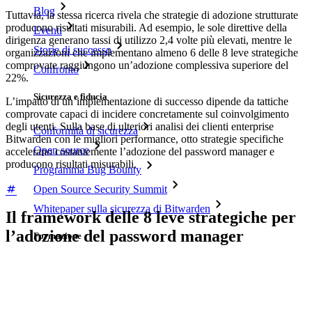
Blog
Tuttavia, la stessa ricerca rivela che strategie di adozione strutturate
producono risultati misurabili. Ad esempio, le sole direttive della
Eventi
dirigenza generano tassi di utilizzo 2,4 volte più elevati, mentre le
Storie di successo
organizzazioni che implementano almeno 6 delle 8 leve strategiche
comprovate raggiungono un’adozione complessiva superiore del
Confronto
22%.
Sicurezza e fiducia
L’impatto di un’implementazione di successo dipende da tattiche
comprovate capaci di incidere concretamente sul coinvolgimento
degli utenti. Sulla base di ulteriori analisi dei clienti enterprise
Conformità di sicurezza
Bitwarden con le migliori performance, otto strategie specifiche
Open source
accelerano costantemente l’adozione del password manager e
producono risultati misurabili.
Programma Bug Bounty
Open Source Security Summit
Whitepaper sulla sicurezza di Bitwarden
Il framework delle 8 leve strategiche per
l’adozione del password manager
Formazione
Centro assistenza
Corsi
Forum della community