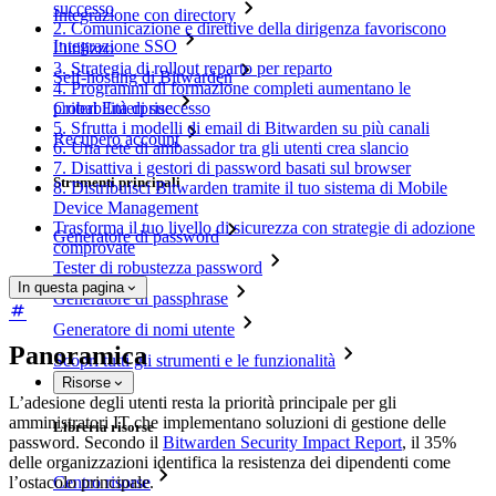
successo
Integrazione con directory
2. Comunicazione e direttive della dirigenza favoriscono
Integrazione SSO
l’utilizzo
3. Strategia di rollout reparto per reparto
Self-hosting di Bitwarden
4. Programmi di formazione completi aumentano le
Criteri Enterprise
probabilità di successo
5. Sfrutta i modelli di email di Bitwarden su più canali
Recupero account
6. Una rete di ambassador tra gli utenti crea slancio
7. Disattiva i gestori di password basati sul browser
Strumenti principali
8. Distribuisci Bitwarden tramite il tuo sistema di Mobile
Device Management
Trasforma il tuo livello di sicurezza con strategie di adozione
Generatore di password
comprovate
Tester di robustezza password
In questa pagina
Generatore di passphrase
Generatore di nomi utente
Panoramica
Scopri tutti gli strumenti e le funzionalità
Risorse
L’adesione degli utenti resta la priorità principale per gli
amministratori IT che implementano soluzioni di gestione delle
Libreria risorse
password. Secondo il
Bitwarden Security Impact Report
, il 35%
delle organizzazioni identifica la resistenza dei dipendenti come
Centro risorse
l’ostacolo principale.