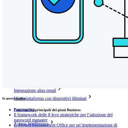
Integrazioni
Partner
Nuovo
Access Intelligence
Nuovo
Bitwarden Authenticator
Prezzi
Download
Funzionalità
Funzionalità principali dei piani personali
TOTP integrato
Accesso di emergenza
Condivisione sicura con Send
Integrazione alias email
Multipiattaforma con dispositivi illimitati
In questa pagina
Panoramica
Funzionalità principali dei piani Business
Il framework delle 8 leve strategiche per l’adozione del
password manager
Access Intelligence
1. Project Management Office per un’implementazione di