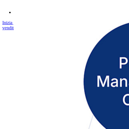
Servizi Enterprise
Inizia gratis
Inizia gratis
Contatta il reparto vendite
Contatta il reparto
vendite
Accedi
Accedi