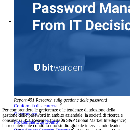
Generatore di nomi utente
Scopri tutti gli strumenti e le funzionalità
Risorse
Libreria risorse
Centro risorse
Blog
Eventi
Storie di successo
Confronto
Sicurezza e fiducia
Report 451 Research sulla gestione delle password
Conformità di sicurezza
Per comprendere le preferenze e le tendenze di adozione della
Open source
gestione delle password in ambito aziendale, la società di ricerca e
consulenza 451 Research (parte di S&P Global Market Intelligence)
Programma Bug Bounty
ha recentemente condotto uno studio globale intervistando leader