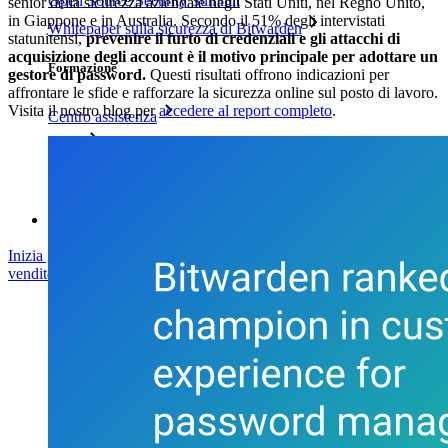
Open Source Security Summit
senior della sicurezza aziendale negli Stati Uniti, nel Regno Unito,
in Giappone e in Australia. Secondo il 51% degli intervistati
Whitepaper sulla sicurezza di Bitwarden
statunitensi,
prevenire il furto di credenziali e gli attacchi di
acquisizione degli account è il motivo principale per adottare un
Formazione
gestore di password.
Questi risultati offrono indicazioni per
affrontare le sfide e rafforzare la sicurezza online sul posto di lavoro.
Visita il nostro blog per
accedere al report completo
.
Centro assistenza
Corsi
Forum della community
Servizi Enterprise
Inizia gratis
Inizia gratis
Contatta il reparto vendite
Contatta il reparto
vendite
Accedi
Accedi