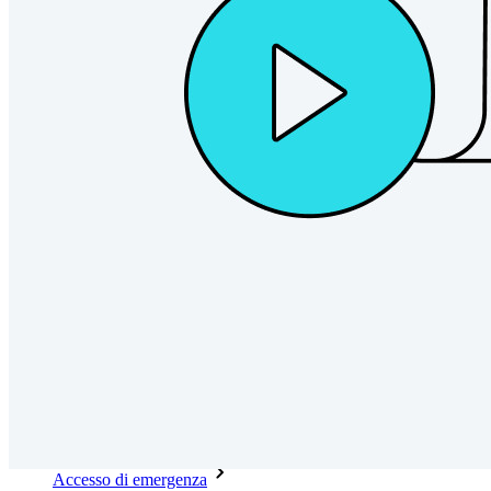
Sblocca le funzionalità passkey e molto altro con poche righe
di codice
Documentazione per sviluppatori
Scopri di più
Integrazioni
Partner
Nuovo
Access Intelligence
Nuovo
Bitwarden Authenticator
Prezzi
Download
Funzionalità
Funzionalità principali dei piani personali
TOTP integrato
Accesso di emergenza