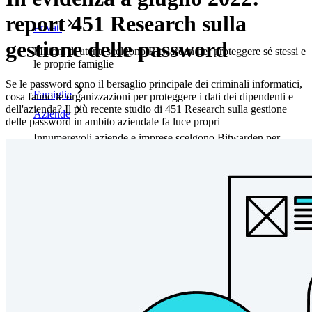
report 451 Research sulla
Privati
gestione delle password
Milioni di utenti scelgono Bitwarden per proteggere sé stessi e
le proprie famiglie
Se le password sono il bersaglio principale dei criminali informatici,
Famiglie
cosa fanno le organizzazioni per proteggere i dati dei dipendenti e
dell'azienda? Il più recente studio di 451 Research sulla gestione
Aziende
delle password in ambito aziendale fa luce propri
Innumerevoli aziende e imprese scelgono Bitwarden per
proteggere i propri interessi
Enterprise
Prodotti per sviluppatori
Scopri Secrets Manager
Gestione dei segreti con crittografia end-to-end per team di
sviluppo, DevOps e IT.
Passwordless.dev e passkey