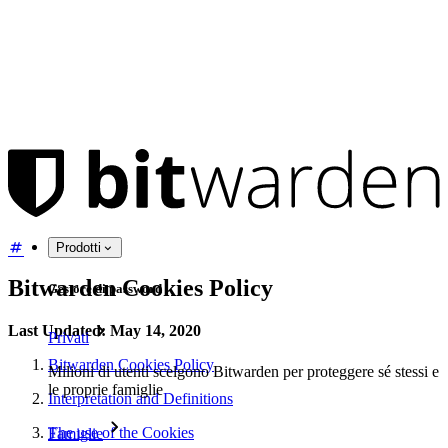
Prodotti
Bitwarden Cookies Policy
Gestore di password
Last Updated: May 14, 2020
Privati
Bitwarden Cookies Policy
Milioni di utenti scelgono Bitwarden per proteggere sé stessi e
le proprie famiglie
Interpretation and Definitions
The use of the Cookies
Famiglie