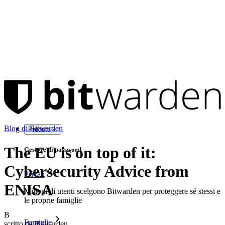
Blog di Bitwarden
Prodotti
The EU is on top of it:
Gestore di password
Cybersecurity Advice from
Privati
ENISA
Milioni di utenti scelgono Bitwarden per proteggere sé stessi e
le proprie famiglie
B
Famiglie
scritto da:
Bitwarden