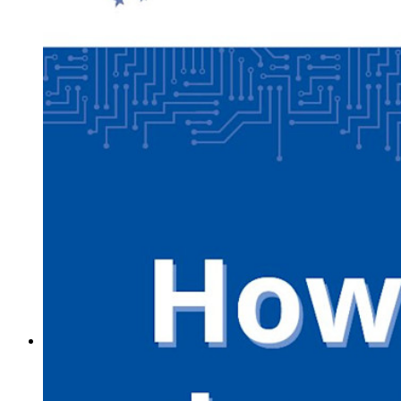
Access Intelligence
Integrazione con directory
Integrazione SSO
Self-hosting di Bitwarden
Criteri Enterprise
Recupero account
Strumenti principali
Generatore di password
Tester di robustezza password
Generatore di passphrase
Generatore di nomi utente
Scopri tutti gli strumenti e le funzionalità
Risorse
Libreria risorse