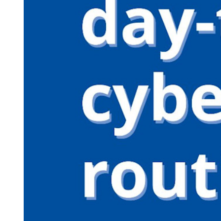
Centro risorse
Blog
Eventi
Storie di successo
Confronto
Sicurezza e fiducia
Conformità di sicurezza
Open source
Programma Bug Bounty
Open Source Security Summit
Whitepaper sulla sicurezza di Bitwarden
Formazione
Centro assistenza