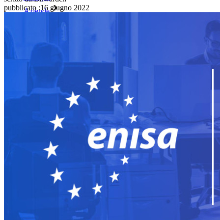
pubblicato
:
16 giugno 2022
Aziende
Innumerevoli aziende e imprese scelgono Bitwarden per
proteggere i propri interessi
Enterprise
Prodotti per sviluppatori
Scopri Secrets Manager
Gestione dei segreti con crittografia end-to-end per team di
sviluppo, DevOps e IT.
Passwordless.dev e passkey
Sblocca le funzionalità passkey e molto altro con poche righe
di codice
Documentazione per sviluppatori
Scopri di più