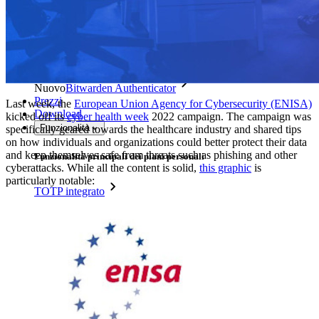
Integrazioni
Partner
Nuovo
Access Intelligence
Nuovo
Bitwarden Authenticator
Prezzi
Last week, the
European Union Agency for Cybersecurity (ENISA)
Download
kicked off its
cyber health week
2022 campaign. The campaign was
Funzionalità
specifically geared towards the healthcare industry and shared tips
on how individuals and organizations could better protect their data
and keep themselves safe from threats such as phishing and other
Funzionalità principali dei piani personali
cyberattacks. While all the content is solid,
this graphic
is
particularly notable:
TOTP integrato
Accesso di emergenza
Condivisione sicura con Send
Integrazione alias email
Multipiattaforma con dispositivi illimitati
Funzionalità principali dei piani Business