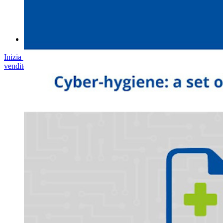
Corsi
Forum della community
Servizi Enterprise
Inizia gratis
Inizia gratis
Contatta il reparto vendite
Contatta il reparto
vendite
Accedi
Accedi