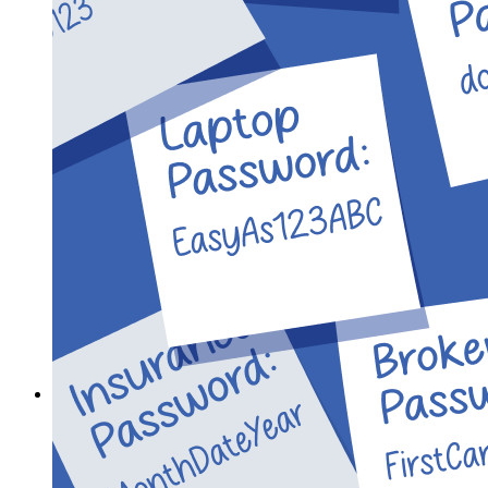
Access Intelligence
Integrazione con directory
Integrazione SSO
Self-hosting di Bitwarden
Criteri Enterprise
Recupero account
Strumenti principali
Generatore di password
Tester di robustezza password
Generatore di passphrase
Generatore di nomi utente
Scopri tutti gli strumenti e le funzionalità
Risorse
Libreria risorse