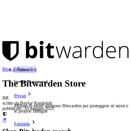
Blog di Bitwarden
Prodotti
The Bitwarden Store
Gestore di password
Privati
BR
scritto da:
Baylor Randolph
Milioni di utenti scelgono Bitwarden per proteggere sé stessi e
pubblicato
:
10 maggio 2022
le proprie famiglie
Famiglie