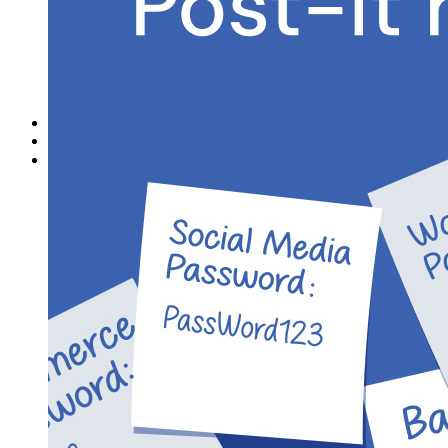
Integrazioni
Partner
Nuovo
Access Intelligence
Nuovo
Bitwarden Authenticator
Prezzi
Download
Funzionalità
Funzionalità principali dei piani personali
TOTP integrato
Accesso di emergenza
Condivisione sicura con Send
Integrazione alias email
Multipiattaforma con dispositivi illimitati
Funzionalità principali dei piani Business