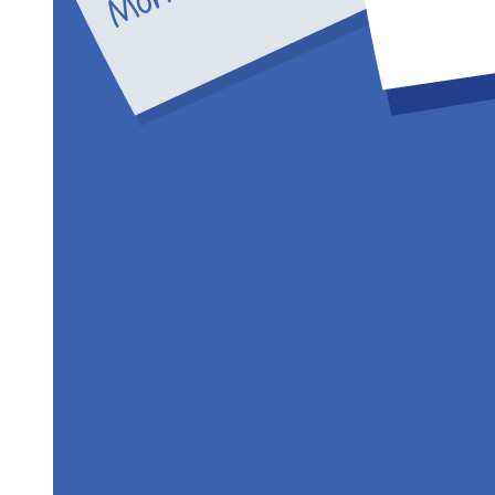
Centro risorse
Blog
Eventi
Storie di successo
Confronto
Sicurezza e fiducia
Conformità di sicurezza
Open source
Programma Bug Bounty
Open Source Security Summit
Whitepaper sulla sicurezza di Bitwarden
Formazione
Centro assistenza
Corsi