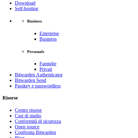
Download
Self-hosting
Business
Enterprise
Business
Personale
Famiglie
Privati
Bitwarden Authenticator
Bitwarden Send
Passkey e passwordless
Risorse
Centro risorse
Casi di studio
Conformità di sicurezza
Open source
Confronta Bitwarden
Blog