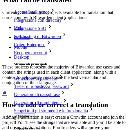
What can be translated
Access Intelligence
Currently, there are four projects available for translation that
correspond with Bitwarden client applications:
Integrazione con directory
Web
Integrazione SSO
Self-hosting di Bitwarden
Browser
Criteri Enterprise
Mobile
Recupero account
Desktop
Strumenti principali
These projects represent the majority of Bitwarden use cases and
contain the strings used in each client application, along with a
context to help translators choose the best vernacular and
Generatore di password
conjugation of their language.
Tester di robustezza password
Generatore di passphrase
Generatore di nomi utente
How to add or correct a translation
Scopri tutti gli strumenti e le funzionalità
Risorse
Adding a translation is easy: create a Crowdin account and join the
project! You’ll see the strings that are available and you’ll be able to
add or suggest translations. Proofreaders will approve your
Libreria risorse