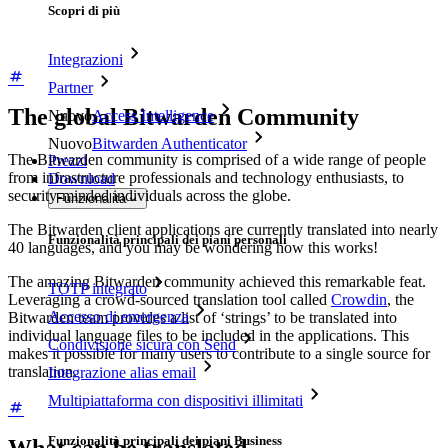
Scopri di più
Integrazioni
Partner
The global Bitwarden Community
Nuovo
Access Intelligence
Nuovo
Bitwarden Authenticator
The Bitwarden community is comprised of a wide range of people
Prezzi
from infrastructure professionals and technology enthusiasts, to
Download
security-minded individuals across the globe.
Funzionalità
The Bitwarden client applications are currently translated into nearly
Funzionalità principali dei piani personali
40 languages, and you may be wondering how this works!
The amazing Bitwarden community achieved this remarkable feat.
TOTP integrato
Leveraging a crowd-sourced translation tool called
Crowdin
, the
Accesso di emergenza
Bitwarden team provides a list of ‘strings’ to be translated into
individual language files to be included in the applications. This
Condivisione sicura con Send
makes it possible for many users to contribute to a single source for
translation.
Integrazione alias email
Multipiattaforma con dispositivi illimitati
Funzionalità principali dei piani Business