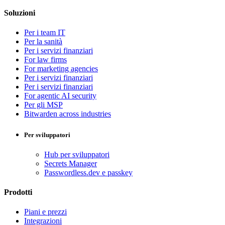
Soluzioni
Per i team IT
Per la sanità
Per i servizi finanziari
For law firms
For marketing agencies
Per i servizi finanziari
Per i servizi finanziari
For agentic AI security
Per gli MSP
Bitwarden across industries
Per sviluppatori
Hub per sviluppatori
Secrets Manager
Passwordless.dev e passkey
Prodotti
Piani e prezzi
Integrazioni