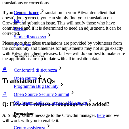
translations or corrections.
Centro risorse
If you happen to see a translation in your Bitwarden client that
doesn’t look correct, you can simply find your translation on
Blog
Crowdin and submit an issue. This will notify those who have
contributed and if it is determined to need an adjustment, it can be
Eventi
corrected.
Storie di successo
Please note that these translations are provided by volunteers from
Confronto
the community and timelines for adjustments may not align exactly
with Bitwarden client releases, but we will do our best to make sure
Sicurezza e fiducia
the applications are up to date with all translation data.
Conformità di sicurezza
Open source
Translation FAQs
Programma Bug Bounty
Open Source Security Summit
Whitepaper sulla sicurezza di Bitwarden
Q: How do I request a language to be added?
Formazione
A:
Simply send a message to the Crowdin manager,
here
and we
will work with you to enable it.
Centro assistenza