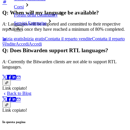
Corsi
Q: When will my language be available?
Forum della community
Servizi Enterprise
A:
Languages will be imported and committed to their respective
repositories once they have reached a minimum of 80% completed.
Inizia gratis
Inizia gratis
Contatta il reparto vendite
Contatta il reparto
vendite
Accedi
Accedi
Q: Does Bitwarden support RTL languages?
A:
Currently the Bitwarden clients are not able to support RTL
languages.
Link copiato!
Back to Blog
Link copiato!
In questa pagina