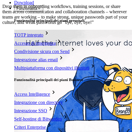
Download
Drop them in onboarding workflows, training sessions, or share
Funzionalità
them across communication and collaboration channels – wherever
teams are working – to make strong, unique passwords part of your
Funzionalità principali dei piani personali
culture, and weak passwords go “bye, bye, bye!”
TOTP integrato
Accesso di emergenza
Condivisione sicura con Send
Integrazione alias email
Multipiattaforma con dispositivi illimitati
Funzionalità principali dei piani Business
Access Intelligence
Integrazione con directory
Integrazione SSO
Self-hosting di Bitwarden
Criteri Enterprise