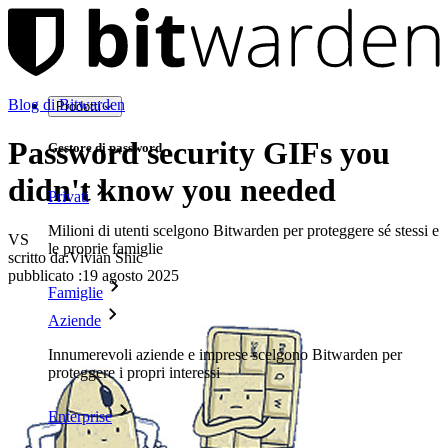
Blog di Bitwarden
Prodotti
Password security GIFs you
Gestore di password
didn't know you needed
Privati
Milioni di utenti scelgono Bitwarden per proteggere sé stessi e
VS
le proprie famiglie
scritto da:
Vivian Shic
pubblicato
:
19 agosto 2025
Famiglie
Aziende
Innumerevoli aziende e imprese scelgono Bitwarden per
proteggere i propri interessi
Enterprise