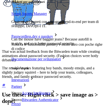
Prodotti per sviluppatori
Scopri Secrets Manager
Gestione dei segreti con crittografia end-to-end per team di
sviluppo, DevOps e IT.
Passwordless.dev e passkey
Can the mouse have baggier jeans? Because autofill is
in style, and so is better password security.
Sblocca le funzionalità passkey e molto altro con poche righe
di codice
That was actual feedback from the Bitwarden team while creating
animations about password security. (Fashion choices were hotly
Documentazione per sviluppatori
debated.)
The result? A series featuring boy bands, moody emojis, and a
Scopri di più
slightly judgey squirrel – here to help your teams, colleagues,
friends, and family embrace password security.
Integrazioni
Partner
Nuovo
Access Intelligence
Use these: Right click > save image as >
Nuovo
Bitwarden Authenticator
done!
Prezzi