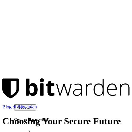
Blog di Bitwarden
Prodotti
Choosing Your Secure Future
Gestore di password