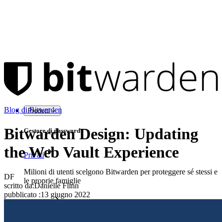
Blog di Bitwarden
Prodotti
Bitwarden Design: Updating
Gestore di password
the Web Vault Experience
Privati
Milioni di utenti scelgono Bitwarden per proteggere sé stessi e
DF
le proprie famiglie
scritto da:
Danielle Flinn
pubblicato
:
13 giugno 2022
Famiglie
Aziende