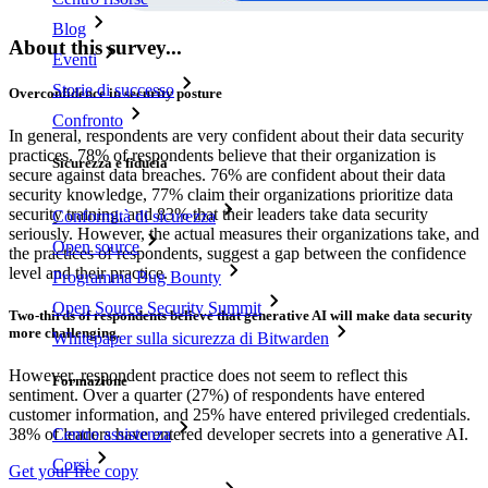
Blog
About this survey...
Eventi
Storie di successo
Overconfidence in security posture
Confronto
In general, respondents are very confident about their data security
practices. 78% of respondents believe that their organization is
Sicurezza e fiducia
secure against data breaches. 76% are confident about their data
security knowledge, 77% claim their organizations prioritize data
security training, and 83% that their leaders take data security
Conformità di sicurezza
seriously. However, the actual measures their organizations take, and
Open source
the practices of respondents, suggest a gap between the confidence
level and their practice.
Programma Bug Bounty
Open Source Security Summit
Two-thirds of respondents believe that generative AI will make data security
more challenging.
Whitepaper sulla sicurezza di Bitwarden
However, respondent practice does not seem to reflect this
Formazione
sentiment. Over a quarter (27%) of respondents have entered
customer information, and 25% have entered privileged credentials.
38% of leaders have entered developer secrets into a generative AI.
Centro assistenza
Corsi
Get your free copy