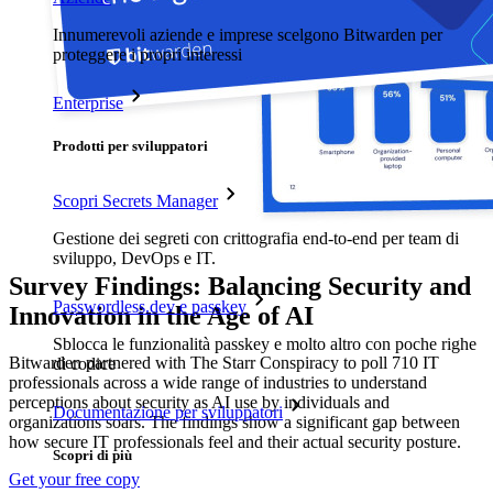
Innumerevoli aziende e imprese scelgono Bitwarden per
proteggere i propri interessi
Enterprise
Prodotti per sviluppatori
Scopri Secrets Manager
Gestione dei segreti con crittografia end-to-end per team di
sviluppo, DevOps e IT.
Survey Findings: Balancing Security and
Passwordless.dev e passkey
Innovation in the Age of AI
Sblocca le funzionalità passkey e molto altro con poche righe
Bitwarden partnered with The Starr Conspiracy to poll 710 IT
di codice
professionals across a wide range of industries to understand
perceptions about security as AI use by individuals and
Documentazione per sviluppatori
organizations soars. The findings show a significant gap between
how secure IT professionals feel and their actual security posture.
Scopri di più
Get your free copy