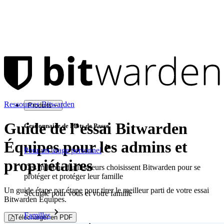
Ressources Bitwarden
Produits
Guide de l’essai Bitwarden
Gestionnaire de Mots de Passe
Équipes pour les admins et
Pour un usage personnel
propriétaires
Des millions d'utilisateurs choisissent Bitwarden pour se
protéger et protéger leur famille
Un guide étape par étape pour tirer le meilleur parti de votre essai
Sécurité pour vous et votre famille
Bitwarden Équipes.
Familles
Télécharger en PDF