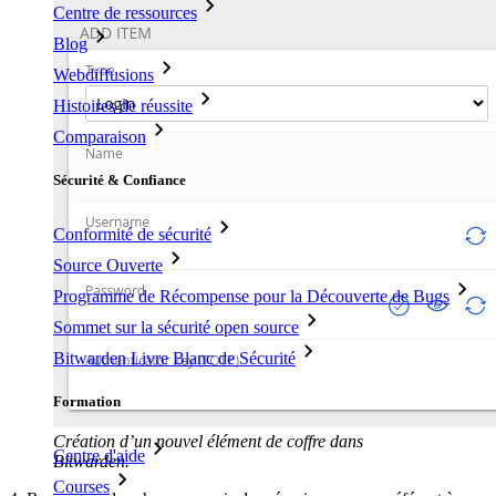
Centre de ressources
Blog
Webdiffusions
Histoires de réussite
Comparaison
Sécurité & Confiance
Conformité de sécurité
Source Ouverte
Programme de Récompense pour la Découverte de Bugs
Sommet sur la sécurité open source
Bitwarden Livre Blanc de Sécurité
Formation
Création d’un nouvel élément de coffre dans
Centre d'aide
Bitwarden.
Courses