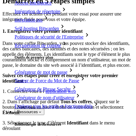
Démarrez en 5 étapes simples
Access Intelligence
Intégration de répertoire
Effectuez ces actions clés pendant votre essai pour assurer une
intégration fluide pour vous et votre équipe.
intégration-sso
Self-hosting Bitwarden
1. Enregistrez votre premier identifiant
Politiques de sécurité de l'Entreprise
Dans votre coffre Bitwarden, vous pouvez stocker des identifiants,
Récupération de compte
des cartes bancaires, des identités et des notes sécurisées ; on les
appelle des éléments. Les identifiants sont le type d’élément le plus
Outils de premier plan
couramment stocké et comprennent un nom d’utilisateur, un mot de
passe, le domaine du site web associé à l’identifiant, et plus encore.
Générateur de mot de passe
Suivez ces étapes pour créer et enregistrer votre premier
Testeur de Force du Mot de Passe
identifiant :
Générateur de Phrase Secrète
1. Connectez-vous à l’
application web
Générateur de nom d'utilisateur
2. Dans l’affichage par défaut
Tous les coffres
, cliquez sur le
Explorez tous les outils et fonctionnalités
bouton
Nouveau
en haut à droite de votre écran et sélectionnez
Ressources
Élément
3. Sélectionnez le type d’élément
Identifiant
dans le menu
Bibliothèque de Ressources
déroulant