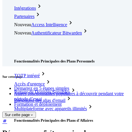
Intégrations
Partenaires
Nouveau
Access Intelligence
Nouveau
Authentificateur Bitwarden
Tarification
Télécharger
Outils et Fonctionnalités
Fonctionnalités Principales des Plans Personnels
TOTP intégré
Sur cette page
Accès d'urgence
Démarrez en 5 étapes simples
Partage de Données Sensibles
Autres fonctionnalités populaires à découvrir pendant votre
période d’essai
Intégration des alias d'email
Formation et déploiement
Multiplateforme avec appareils illimités
Sur cette page
Fonctionnalités Principales des Plans d'Affaires