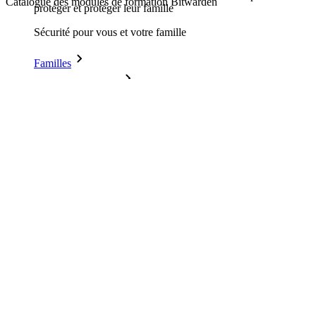
Catalogue des modules de formation Bitwarden
protéger et protéger leur famille
Sécurité pour vous et votre famille
Familles
Pour les entreprises
D'innombrables entreprises choisissent Bitwarden pour
sécuriser leurs intérêts.
Entreprise
Produits pour Développeurs
Découvrir Secrets Manager
Gestion des secrets chiffrée de bout en bout pour le
développement, DevOps et les équipes IT.
Passwordless.dev et Passkeys
Déverrouillez les fonctions de la clé de sécurité et bien plus