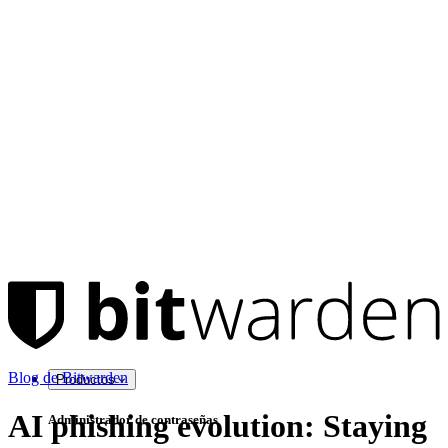
Blog de Bitwarden
Productos
AI phishing evolution: Staying
Administrador de contraseñas