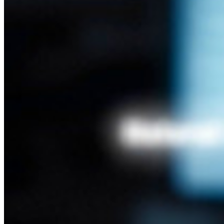
Generador de Frases de Contraseña
Generador de Nombre de Usuario
Explora todas las herramientas y funcionalidades
Recursos
Biblioteca de Recursos
Centro de recursos
Blog
Transmisiones en línea
Casos de éxito
Comparación
Seguridad y Confianza
Cumplimiento de Seguridad
Código Abierto
Programa de Recompensas por Errores