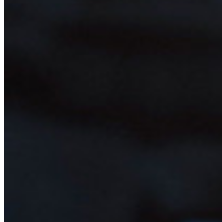
Passwordless.dev y Passkeys
Desbloquea las funciones de la llave maestra y mucho más
con unas pocas líneas de código
Documentación del Desarrollador
Explorar más
Integraciones
Socios
Nuevo
Inteligencia de Acceso
Nuevo
Autenticador Bitwarden
Precios
Descargar
Herramientas & Funcionalidades
Funcionalidades Principales de los Planes Personales
TOTP Integrado