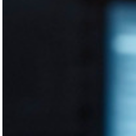
Acceso de emergencia
Compartir Datos Sensibles
Integración De Alias De Correo Electrónico
Multiplataforma con Dispositivos Ilimitados
Principales Funcionalidades de los Planes de Negocios
Access Intelligence
Integración de Directorio
Integración-de-SSO
Self-hosting Bitwarden
Políticas de Empresa
Recuperación de Cuenta
Herramientas Principales
Generador de Contraseña
Probador de Fuerza de la Contraseña