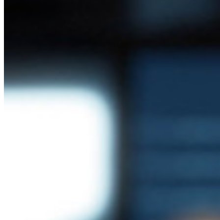
Cumbre sobre seguridad de código abierto
Bitwarden Documento de Seguridad
Entrenamiento
Centro de ayuda
Courses
Foro Comunitario
Servicios de Empresa
Comienza gratis
Comienza gratis
Hablar con ventas
Hablar con
ventas
Iniciar sesión
Iniciar sesión