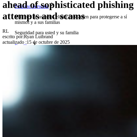
ahead of sophisticated phishing
Para uso personal
attempts and scams
Millones de usuarios eligen Bitwarden para protegerse a sí
mismos y a sus familias
RL
Seguridad para usted y su familia
escrito por:
Ryan Luibrand
actualizado
:
15 de octubre de 2025
Familias
Para uso profesional
Innumerables negocios y empresas eligen Bitwarden para
asegurar sus intereses
Empresarial
Productos para Desarrolladores
Explora Administrador de secretos
Gestión de secretos cifrados de extremo a extremo para
desarrollo, DevOps y equipos de TI.