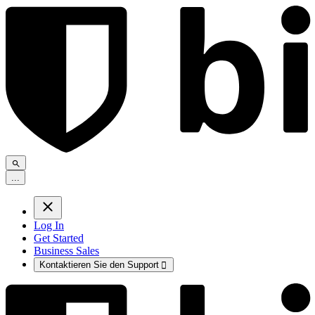
.
.
.
Log In
Get Started
Business Sales
Kontaktieren Sie den Support
