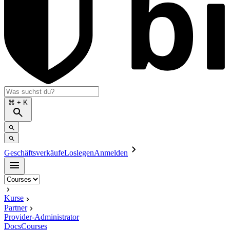
⌘
+ K
Geschäftsverkäufe
Loslegen
Anmelden
Kurse
Partner
Provider-Administrator
Docs
Courses