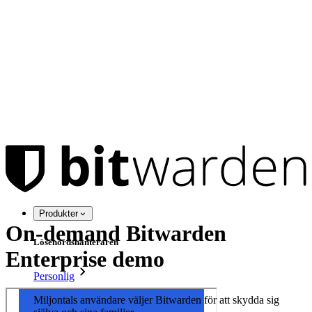
Produkter
On-demand Bitwarden
Lösenordshanteraren
Enterprise demo
Personlig
Miljontals användare väljer Bitwarden för att skydda sig