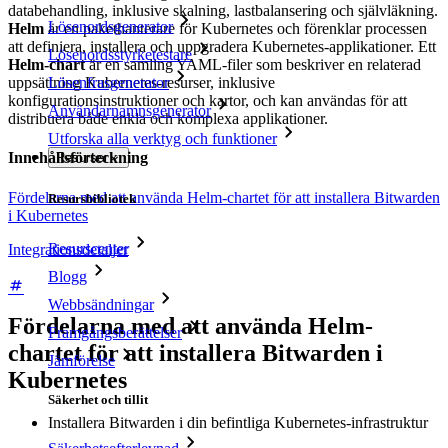
databehandling, inklusive skalning, lastbalansering och självläkning.
Lösenordsgenerator
Helm
är en pakethanterare för Kubernetes och förenklar processen
att definiera, installera och uppgradera Kubernetes-applikationer. Ett
Lösenordsstyrketestare
Helm-chart
är en samling YAML-filer som beskriver en relaterad
uppsättning Kubernetes-resurser, inklusive
Lösenfrasgenerator
konfigurationsinstruktioner och kartor, och kan användas för att
Användarnamnsgenerator
distribuera både enkla och komplexa applikationer.
Utforska alla verktyg och funktioner
Innehållsförteckning
Resurser
Fördelarna med att använda Helm-chartet för att installera Bitwarden
Resursbibliotek
i Kubernetes
Resurscenter
Integrationsdetaljer
Blogg
Webbsändningar
Fördelarna med att använda Helm-
Framgångsberättelser
chartet för att installera Bitwarden i
Jämförelse
Kubernetes
Säkerhet och tillit
Installera Bitwarden i din befintliga Kubernetes-infrastruktur