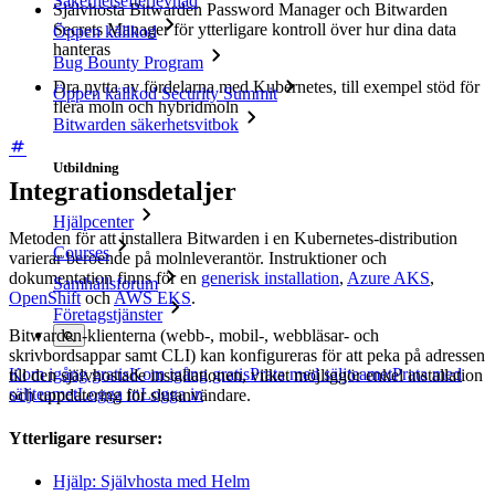
Säkerhetsefterlevnad
Självhosta Bitwarden Password Manager och Bitwarden
Secrets Manager för ytterligare kontroll över hur dina data
Öppen källkod
hanteras
Bug Bounty Program
Dra nytta av fördelarna med Kubernetes, till exempel stöd för
Öppen källkod Security Summit
flera moln och hybridmoln
Bitwarden säkerhetsvitbok
Utbildning
Integrationsdetaljer
Hjälpcenter
Metoden för att installera Bitwarden i en Kubernetes-distribution
Courses
varierar beroende på molnleverantör. Instruktioner och
dokumentation finns för en
generisk installation
,
Azure AKS
,
Samhällsforum
OpenShift
och
AWS EKS
.
Företagstjänster
Bitwarden-klienterna (webb-, mobil-, webbläsar- och
skrivbordsappar samt CLI) kan konfigureras för att peka på adressen
Kom igång gratis
Kom igång gratis
Prata med säljteamet
Prata med
till den självhostade installationen, vilket möjliggör enkel installation
säljteamet
Logga in
Logga in
och uppdatering för slutanvändare.
Ytterligare resurser:
Hjälp: Självhosta med Helm