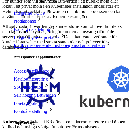
För kunder som vill självhosta Bitwarden i ett publikt moln eller
lokalt i ett privat moln i en Kubernetes-installation underlättar ett
Helm-chart utvecklat av Bitwarden distributionsprocessen och kan
Integrerad TOTP
användas för olika typer av Kubernetes-miljöer.
Nödåtkomst
Att självhosta Bitwarden ger kunder större kontroll över hur deras
Känslig datadelning
data lagras och skyddas, och gör kunderna ansvariga för både
serverunderhåll och datasäkerhet. Detta kan vara avgörande för
Integrering av e-postalias
kunder i branscher med strikta standarder och policyer för
Plattformsoberoende med obegränsat antal enheter
datahantering.
Affärsplaner Toppfunktioner
Access Intelligence
Katalogintegrering
SSO-integration
Self-hosting Bitwarden
Företagspolicyer
Kontoåterställning
Kubernetes
, ofta kallat K8s, är en containerorkestrerare med öppen
Toppverktyg
källkod och många viktiga funktioner för molnbaserad