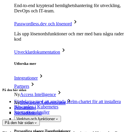
End-to-end krypterad hemlighetshantering för utveckling,
DevOps och IT-team.
Passwordless.dev och lösenord
Lås upp lösenordsfunktioner och mer med bara några rader
kod
Utvecklardokumentation
Utforska mer
Integrationer
Partners
På den här sidan
Ny
Access Intelligence
Fördelarna med att använda Helm-chartet för att installera
Ny
Bitwarden Authenticator
Bitwarden i Kubernetes
Prissättning
Integrationsdetaljer
Nedladdningar
Verktyg och funktioner
På den här sidan
Personliga planer Toppfunktioner