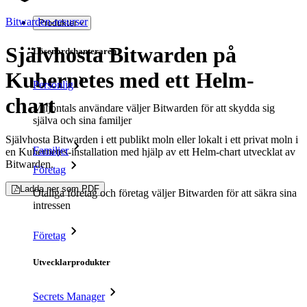
Bitwarden-resurser
Produkter
Självhosta Bitwarden på
Lösenordshanteraren
Kubernetes med ett Helm-
Personlig
chart
Miljontals användare väljer Bitwarden för att skydda sig
själva och sina familjer
Självhosta Bitwarden i ett publikt moln eller lokalt i ett privat moln i
Familjer
en Kubernetes-installation med hjälp av ett Helm-chart utvecklat av
Bitwarden.
Företag
Ladda ner som PDF
Otaliga företag och företag väljer Bitwarden för att säkra sina
intressen
Företag
Utvecklarprodukter
Secrets Manager