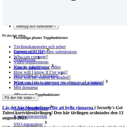
Ny
Access Intelligence
Ny
Bitwarden Authenticator
Prissättning
Nedladdningar
Verktyg och funktioner
På den här sidan
Personliga planer Toppfunktioner
Tävlingskategorier och priser
Integrerad TOTP
Contest rules for video submissions
Who can compete?
Nödåtkomst
Video requirements
How to submit your video
Känslig datadelning
How will I know if I’ve won?
Integrering av e-postalias
How will the videos be graded?
What can I do to improve my chances of winning?
Plattformsoberoende med obegränsat antal enheter
Möt domarna
Affärsplaner Toppfunktioner
På den här sidan
Läs det här blogginlägget för att hylla vinnarna
i
Security's Got
Access Intelligence
Talent
-kortvideotävlingen! Den här tävlingen avslutades den 13
Katalogintegrering
augusti 2023.
SSO-integration