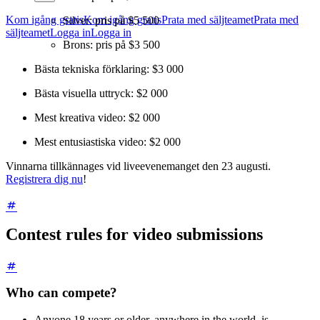
Kom igång gratis
Kom igång gratis
Prata med säljteamet
Prata med
Silver: pris på $5 500
säljteamet
Logga in
Logga in
Brons: pris på $3 500
Bästa tekniska förklaring: $3 000
Bästa visuella uttryck: $2 000
Mest kreativa video: $2 000
Mest entusiastiska video: $2 000
Vinnarna tillkännages vid liveevenemanget den 23 augusti.
Registrera dig nu
!
Contest rules for video submissions
Who can compete?
Anyone 18 years or older, anywhere in the world, is