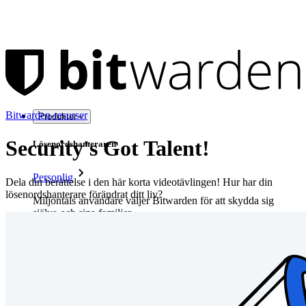
Bitwarden-resurser
Produkter
Security's Got Talent!
Lösenordshanteraren
Personlig
Dela din berättelse i den här korta videotävlingen! Hur har din
lösenordshanterare förändrat ditt liv?
Miljontals användare väljer Bitwarden för att skydda sig
själva och sina familjer
Familjer
Företag
Otaliga företag och företag väljer Bitwarden för att säkra sina
intressen