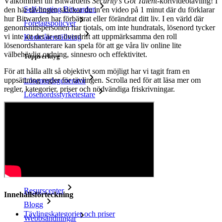
Välkommen till Bitwardens
Security’s Got Talent
-kortvideotävling! I
Self-hosting Bitwarden
den här tävlingen skickar du in en video på 1 minut där du förklarar
hur Bitwarden har förbättrat eller förändrat ditt liv. I en värld där
Företagspolicyer
genomsnittspersonen har tiotals, om inte hundratals, lösenord tycker
vi inte att det är en överdrift att uppmärksamma den roll
Kontoåterställning
lösenordshanterare kan spela för att ge våra liv online lite
välbehövlig ordning, sinnesro och effektivitet.
Toppverktyg
För att hålla allt så objektivt som möjligt har vi tagit fram en
uppsättning regler för tävlingen. Scrolla ned för att läsa mer om
Lösenordsgenerator
regler, kategorier, priser och nödvändiga friskrivningar.
Lösenordsstyrketestare
Lösenfrasgenerator
Användarnamnsgenerator
Utforska alla verktyg och funktioner
Resurser
Resursbibliotek
Resurscenter
Innehållsförteckning
Blogg
Tävlingskategorier och priser
Webbsändningar