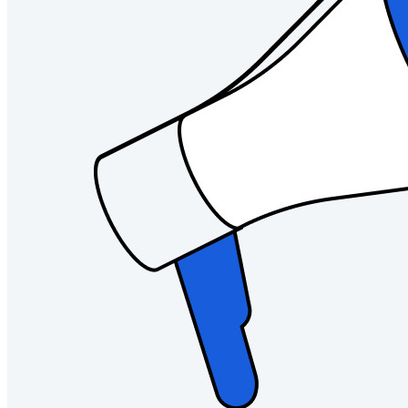
Företag
Utvecklarprodukter
Secrets Manager
End-to-end krypterad hemlighetshantering för utveckling,
DevOps och IT-team.
Passwordless.dev och lösenord
Lås upp lösenordsfunktioner och mer med bara några rader
kod
Utvecklardokumentation
Utforska mer
Integrationer
Partners