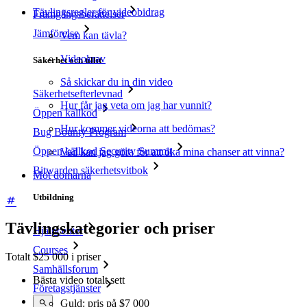
Tävlingsregler för videobidrag
Framgångsberättelser
Jämförelse
Vem kan tävla?
Videokrav
Säkerhet och tillit
Så skickar du in din video
Säkerhetsefterlevnad
Hur får jag veta om jag har vunnit?
Öppen källkod
Hur kommer videorna att bedömas?
Bug Bounty Program
Öppen källkod Security Summit
Vad kan jag göra för att öka mina chanser att vinna?
Bitwarden säkerhetsvitbok
Möt domarna
Utbildning
Tävlingskategorier och priser
Hjälpcenter
Courses
Totalt $25 000 i priser
Samhällsforum
Bästa video totalt sett
Företagstjänster
Guld: pris på $7 000