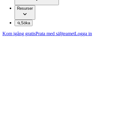
Resurser
Söka
Kom igång gratis
Prata med säljteamet
Logga in