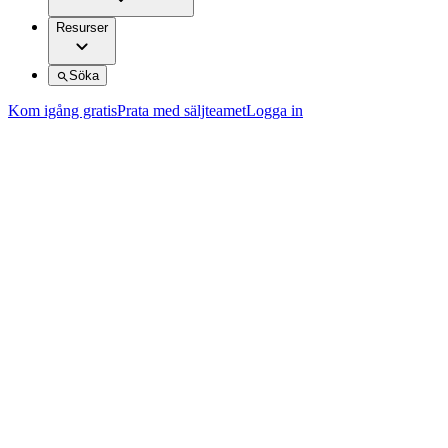
Resurser
Söka
Kom igång gratis
Prata med säljteamet
Logga in