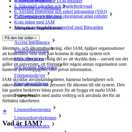
4. Använd avancerade IAM-tekniker
5. Säkerställ säkerhet och regelefterlevnad
Integrering av e-postalias
6. Använd federering och enkel inloggning (SSO)
Plattformsoberoende med obegränsat antal enheter
7. Övervaka och förbättra
Kom igång med IAM
Starta en kostnadsfri provperiod med Bitwarden
Affärsplaner Toppfunktioner
På den här sidan
Access Intelligence
Identitets- och åtkomsthantering, eller IAM, hjälper organisationer
Katalogintegrering
att kontrollera vem som kan komma åt digitala system och
SSO-integration
information. Det är en viktig del av att skydda data – oavsett om det
gäller ett universitet, ett företag eller någon annan organisation som
Self-hosting Bitwarden
hanterar personuppgifter eller privat information.
Företagspolicyer
IAM skyddar användaridentiteter, hanterar behörigheter och
Kontoåterställning
säkerställer att endast rätt personer får åtkomst till rätt system. Den
här guiden beskriver bästa praxis för att bygga ett starkt IAM-
Toppverktyg
system, integrera det med andra verktyg och använda det för att
förbättra säkerheten.
Lösenordsgenerator
Lösenordsstyrketestare
Vad är IAM?
Lösenfrasgenerator