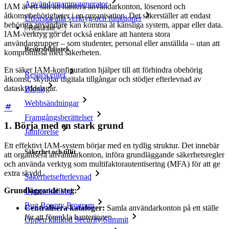
Användarnamnsgenerator
IAM är ett sätt att hantera användarkonton, lösenord och
åtkomstbehörigheter i en organisation. Det säkerställer att endast
Utforska alla verktyg och funktioner
behöriga användare kan komma åt känsliga system, appar eller data.
Resurser
IAM-verktyg gör det också enklare att hantera stora
användargrupper – som studenter, personal eller anställda – utan att
Resursbibliotek
kompromissa med säkerheten.
En säker IAM-konfiguration hjälper till att förhindra obehörig
Resurscenter
åtkomst, skyddar digitala tillgångar och stödjer efterlevnad av
dataskyddslagar.
Blogg
Webbsändningar
Framgångsberättelser
1. Börja med en stark grund
Jämförelse
Ett effektivt IAM-system börjar med en tydlig struktur. Det innebär
Säkerhet och tillit
att organisera användarkonton, införa grundläggande säkerhetsregler
och använda verktyg som multifaktorautentisering (MFA) för att ge
extra skydd.
Säkerhetsefterlevnad
Grundläggande steg:
Öppen källkod
Bug Bounty Program
Centralisera kataloger:
Samla användarkonton på ett ställe
för att förenkla hanteringen.
Öppen källkod Security Summit