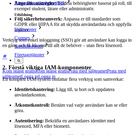
Bitwarden säkerhetsvitbok
Ange åtkomstregler:
Tilldela behörigheter baserat på roll, till
exempel student, lärare eller administratör.
Utbildning
Följ säkerhetsramverk:
Anpassa er till standarder som
GDPR eller HIPAA för att skydda användardata och uppfylla
Hjälpcenter
lagkrav.
Courses
Verktyg som enkel inloggning (SSO) gör att användare kan logga in
en gång och få åtkomst till allt de behöver – utan flera lösenord.
Samhällsforum
Företagstjänster
2. Förstå viktiga IAM-komponenter
Kom igång gratis
Kom igång gratis
Prata med säljteamet
Prata med
säljteamet
Logga in
Logga in
Ett komplett IAM-system omfattar flera verktyg som samverkar:
Identitetshantering:
Lägg till, ta bort och uppdatera
användarkonton.
Åtkomstkontroll:
Bestäm vad varje användare kan se eller
göra.
Autentisering:
Bekräfta en användares identitet med
lösenord, MFA eller biometri.