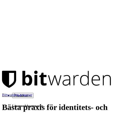
Bitwarden-resurser
Produkter
Bästa praxis för identitets- och
Lösenordshanteraren