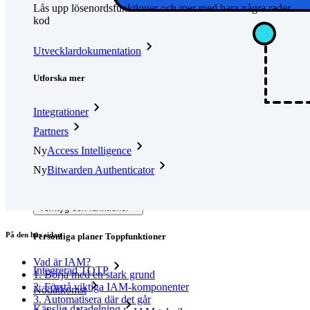
Lås upp lösenordsfunktioner och mer med bara några rader
kod
Utvecklardokumentation
Utforska mer
Integrationer
Partners
Ny
Access Intelligence
Ny
Bitwarden Authenticator
Prissättning
Nedladdningar
Verktyg och funktioner
På den här sidan
Personliga planer Toppfunktioner
Vad är IAM?
Integrerad TOTP
1. Börja med en stark grund
2. Förstå viktiga IAM-komponenter
Nödåtkomst
3. Automatisera där det går
Känslig datadelning