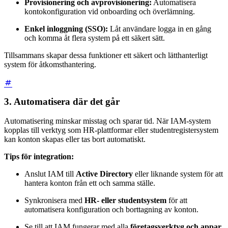
Provisionering och avprovisionering:
Automatisera
kontokonfiguration vid onboarding och överlämning.
Enkel inloggning (SSO):
Låt användare logga in en gång
och komma åt flera system på ett säkert sätt.
Tillsammans skapar dessa funktioner ett säkert och lätthanterligt
system för åtkomsthantering.
3. Automatisera där det går
Automatisering minskar misstag och sparar tid. När IAM-system
kopplas till verktyg som HR-plattformar eller studentregistersystem
kan konton skapas eller tas bort automatiskt.
Tips för integration:
Anslut IAM till
Active Directory
eller liknande system för att
hantera konton från ett och samma ställe.
Synkronisera med
HR- eller studentsystem
för att
automatisera konfiguration och borttagning av konton.
Se till att IAM fungerar med alla
företagsverktyg och appar
,