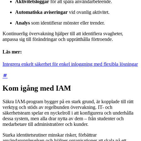
Aktivitetsloggar
för att spåra användarbeteende.
Automatiska aviseringar
vid ovanlig aktivitet.
Analys
som identifierar mönster eller trender.
Kontinuerlig övervakning hjälper till att identifiera svagheter,
anpassa sig till förändringar och upprätthålla förtroende.
Läs mer:
Integrera enkelt säkerhet för enkel inloggning med flexibla lösningar
Kom igång med IAM
Säkra IAM-program bygger på en stark grund, är kopplade till rätt
verktyg och stöds av regelbunden övervakning. IT- och
säkerhetsteam spelar en nyckelroll i att konfigurera och underhålla
dessa system, men alla drar nytta av dem – från studenter och
medarbetare till administratörer och kunder.
Starka identitetsrutiner minskar risker, förbättrar
användarupplevelsen och hjälper organisationer att skala på ett