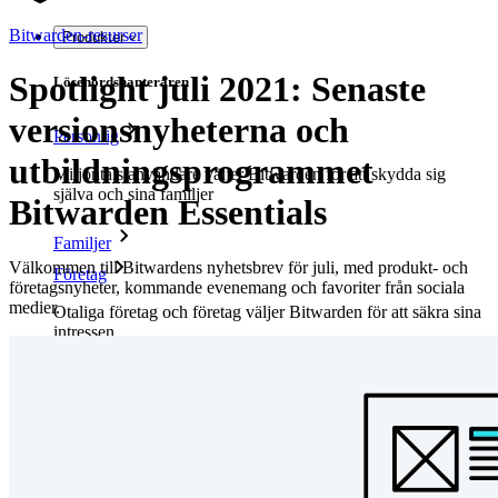
Bitwarden-resurser
Produkter
Spotlight juli 2021: Senaste
Lösenordshanteraren
versionsnyheterna och
Personlig
utbildningsprogrammet
Miljontals användare väljer Bitwarden för att skydda sig
själva och sina familjer
Bitwarden Essentials
Familjer
Välkommen till Bitwardens nyhetsbrev för juli, med produkt- och
Företag
företagsnyheter, kommande evenemang och favoriter från sociala
medier.
Otaliga företag och företag väljer Bitwarden för att säkra sina
intressen
Företag
Utvecklarprodukter
Secrets Manager