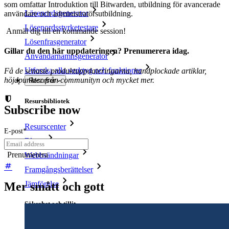
som omfattar Introduktion till Bitwarden, utbildning för avancerade
Lösenordsgenerator
användare och administratörsutbildning.
Lösenordsstyrketestare
Anmäl dig till en kommande session!
Lösenfrasgenerator
Gillar du den här uppdateringen? Prenumerera idag.
Användarnamnsgenerator
Utforska alla verktyg och funktioner
Få de senaste produktuppdateringarna, handplockade artiklar,
höjdpunkter från communityn och mycket mer.
Resurser
Resursbibliotek
Subscribe now
Resurscenter
E-post
*
Blogg
Webbsändningar
Framgångsberättelser
Jämförelse
Mer smått och gott
Säkerhet och tillit
Säkerhetsefterlevnad