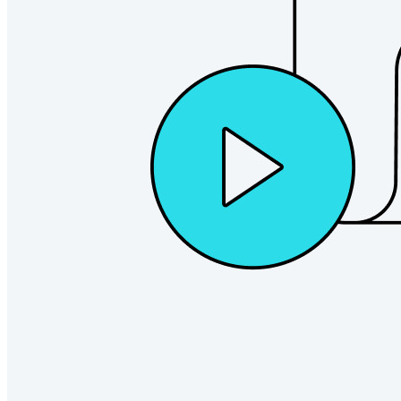
End-to-end krypterad hemlighetshantering för utveckling,
DevOps och IT-team.
Passwordless.dev och lösenord
Lås upp lösenordsfunktioner och mer med bara några rader
kod
Utvecklardokumentation
Utforska mer
Integrationer
Partners
Ny
Access Intelligence
Ny
Bitwarden Authenticator
Prissättning
Nedladdningar
Verktyg och funktioner
Personliga planer Toppfunktioner