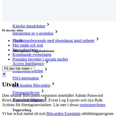
Integrerad TOTP
Nödåtkomst
Känslig datadelning
På den här sidan
Integrering av e-postalias
Utvalt
Plattformsoberoende med obegränsat antal enheter
Mer smått och gott
Branschnyheter
Affärsplaner Toppfunktioner
Kommande evenemang
Populära favoriter i sociala medier
Access Intelligence
På den här sidan
Katalogintegrering
SSO-integration
Utvalt
Self-hosting Bitwarden
Företagspolicyer
Den senaste Bitwarden-versionen innehåller Admin Password
Kontoåterställning
Reset, Password Reprompt, Event Log Exports och nya Bulk
Actions för företagsanvändare. Läs mer i dessa
versionsnyheter
.
Toppverktyg
Vi har också startat ett nytt
Bitwarden Essentials
utbildningsprogram