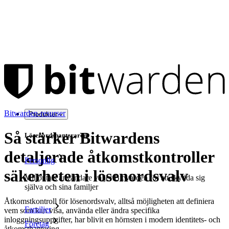
Bitwarden-resurser
Produkter
Så stärker Bitwardens
Lösenordshanteraren
detaljerade åtkomstkontroller
Personlig
säkerheten i lösenordsvalv
Miljontals användare väljer Bitwarden för att skydda sig
själva och sina familjer
Åtkomstkontroll för lösenordsvalv, alltså möjligheten att definiera
Familjer
vem som kan visa, använda eller ändra specifika
inloggningsuppgifter, har blivit en hörnsten i modern identitets- och
Företag
åtkomsthantering.