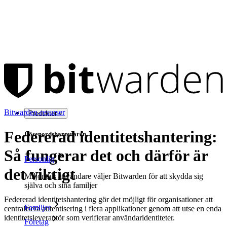
Bitwarden-resurser
Produkter
Federerad identitetshantering:
Lösenordshanteraren
Så fungerar det och därför är
Personlig
det viktigt
Miljontals användare väljer Bitwarden för att skydda sig
själva och sina familjer
Federerad identitetshantering gör det möjligt för organisationer att
Familjer
centralisera autentisering i flera applikationer genom att utse en enda
identitetsleverantör som verifierar användaridentiteter.
Företag