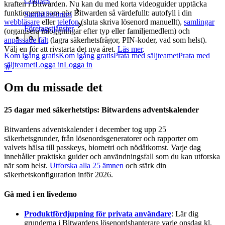
Courses
kraften i Bitwarden. Nu kan du med korta videoguider upptäcka
funktionerna som gör Bitwarden så värdefullt: autofyll i din
Samhällsforum
webbläsare
eller
telefon
(sluta skriva lösenord manuellt),
samlingar
Företagstjänster
(organisera inloggningar efter typ eller familjemedlem) och
anpassade fält
(lagra säkerhetsfrågor, PIN-koder, vad som helst).
Välj en för att rivstarta det nya året.
Läs mer
.
Kom igång gratis
Kom igång gratis
Prata med säljteamet
Prata med
säljteamet
Logga in
Logga in
Om du missade det
25 dagar med säkerhetstips: Bitwardens adventskalender
Bitwardens adventskalender i december tog upp 25
säkerhetsgrunder, från lösenordsgeneratorer och rapporter om
valvets hälsa till passkeys, biometri och nödåtkomst. Varje dag
innehåller praktiska guider och användningsfall som du kan utforska
när som helst.
Utforska alla 25 ämnen
och stärk din
säkerhetskonfiguration inför 2026.
Gå med i en livedemo
Produktfördjupning för privata användare
: Lär dig
grunderna i Bitwardens lösenordshanterare varje onsdag kl.