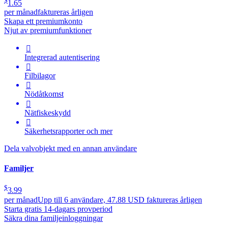
$
1.65
per månad
faktureras årligen
Skapa ett premiumkonto
Njut av premiumfunktioner

Integrerad autentisering

Filbilagor

Nödåtkomst

Nätfiskeskydd

Säkerhetsrapporter och mer
Dela valvobjekt med en annan användare
Familjer
$
3.99
per månad
Upp till 6 användare, 47.88 USD faktureras årligen
Starta gratis 14-dagars provperiod
Säkra dina familjeinloggningar