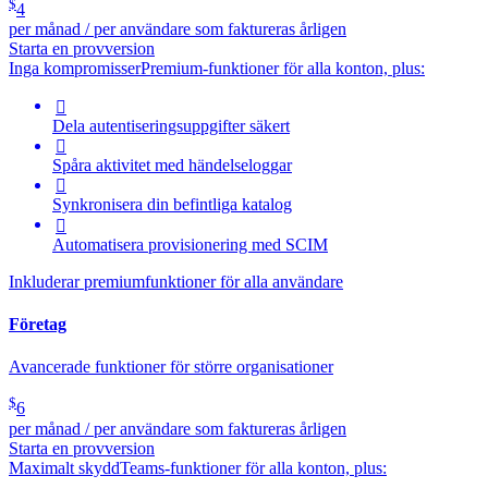
$
4
per månad / per användare som faktureras årligen
Starta en provversion
Inga kompromisser
Premium-funktioner för alla konton, plus:

Dela autentiseringsuppgifter säkert

Spåra aktivitet med händelseloggar

Synkronisera din befintliga katalog

Automatisera provisionering med SCIM
Inkluderar premiumfunktioner för alla användare
Företag
Avancerade funktioner för större organisationer
$
6
per månad / per användare som faktureras årligen
Starta en provversion
Maximalt skydd
Teams-funktioner för alla konton, plus: