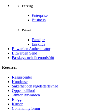
Företag
Enterprise
Business
Privat
Familjer
Enskilda
Bitwarden Authenticator
Bitwarden Send
Passkeys och lösenordsfritt
Resurser
Resurscenter
Kundcase
Säkerhet och regelefterlevnad
Öppen källkod
Jämför Bitwarden
Blogg
Kurser
Communityforum