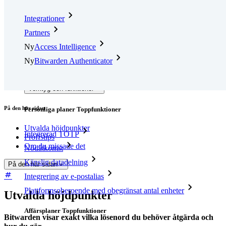
Integrationer
Partners
Ny
Access Intelligence
Ny
Bitwarden Authenticator
Prissättning
Nedladdningar
Verktyg och funktioner
På den här sidan
Personliga planer Toppfunktioner
Utvalda höjdpunkter
Integrerad TOTP
Proffstips
Om du missade det
Nödåtkomst
Känslig datadelning
På den här sidan
Integrering av e-postalias
Plattformsoberoende med obegränsat antal enheter
Utvalda höjdpunkter
Affärsplaner Toppfunktioner
Bitwarden visar exakt vilka lösenord du behöver åtgärda och