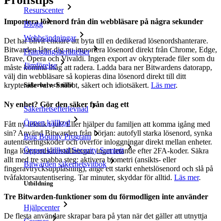
Resurscenter
Importera lösenord från din webbläsare på några sekunder
Blogg
Webbsändningar
Det har blivit enklare att byta till en dedikerad lösenordshanterare.
Bitwarden låter dig nu importera lösenord direkt från Chrome, Edge,
Framgångsberättelser
Brave, Opera och Vivaldi. Ingen export av okrypterade filer som du
Jämförelse
måste komma ihåg att radera. Ladda bara ner Bitwardens datorapp,
välj din webbläsare så kopieras dina lösenord direkt till ditt
Säkerhet och tillit
krypterade valv. Snabbt, säkert och idiotsäkert.
Läs mer
.
Ny enhet? Gör den säker från dag ett
Säkerhetsefterlevnad
Öppen källkod
Fått ny teknik i jul? Eller hjälper du familjen att komma igång med
sin? Använd Bitwarden från början: autofyll starka lösenord, synka
Bug Bounty Program
autentiseringskoder och överför inloggningar direkt mellan enheter.
Öppen källkod Security Summit
Inga lösenordsåterställningar, inget letande efter 2FA-koder. Säkra
allt med tre snabba steg: aktivera biometri (ansikts- eller
Bitwarden säkerhetsvitbok
fingeravtrycksupplåsning), ange ett starkt enhetslösenord och slå på
tvåfaktorsautentisering. Tar minuter, skyddar för alltid.
Läs mer
.
Utbildning
Tre Bitwarden-funktioner som du förmodligen inte använder
Hjälpcenter
De flesta användare skrapar bara på ytan när det gäller att utnyttja