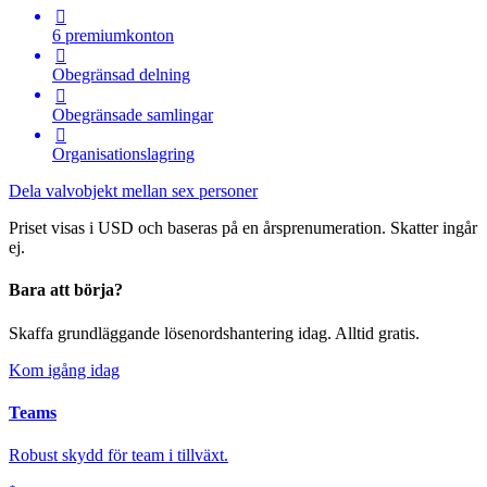

6 premiumkonton

Obegränsad delning

Obegränsade samlingar

Organisationslagring
Dela valvobjekt mellan sex personer
Priset visas i USD och baseras på en årsprenumeration. Skatter ingår
ej.
Bara att börja?
Skaffa grundläggande lösenordshantering idag. Alltid gratis.
Kom igång idag
Teams
Robust skydd för team i tillväxt.