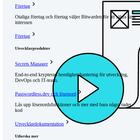
Företag
Otaliga företag och företag väljer Bitwarden för att säkra sina
intressen
Företag
Utvecklarprodukter
Secrets Manager
End-to-end krypterad hemlighetshantering för utveckling,
DevOps och IT-team.
Passwordless.dev och lösenord
Lås upp lösenordsfunktioner och mer med bara några rader
kod
Utvecklardokumentation
Utforska mer