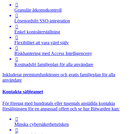

Granulär åtkomstkontroll

Lösenordsfri SSO-integration

Enkel kontoåterställning

Flexibilitet att vara värd själv

Riskhantering med
Access Intelligence
ny

Kostnadsfri familjeplan för alla användare
Inkluderar premiumfunktioner och gratis familjeplan för alla
användare
Kontakta säljteamet
För företag med hundratals eller tusentals anställda kontakta
försäljningen för en anpassad offert och se hur Bitwarden kan:

Minska cybersäkerhetsrisken
