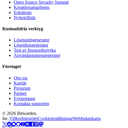
Open Source Security Summit
Kreatörssamarbeten
Enkätrum
Nyhetsflöde
Kostnadsfria verktyg
Lösenordsgenerator
Lösenfrasgenerator
Test av lösenordsstyrka
Användarnamnsgenerator
Företaget
Om oss
Karriär
Pressrum
Partner
Evenemang
Kontakta supporten
©
2026
Bitwarden,
Inc.
Villkor
Integritet
Cookieinställningar
Webbplatskarta