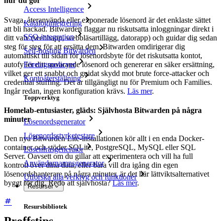
hur du gör
Access Intelligence
Svaga, återanvända eller exponerade lösenord är det enklaste sättet
Katalogintegrering
att bli hackad. Bitwarden flaggar nu riskutsatta inloggningar direkt i
SSO-integration
ditt valv (webbapp, webbläsartillägg, datorapp) och guidar dig sedan
steg för steg för att ersätta dem. Bitwarden omdirigerar dig
Self-hosting Bitwarden
automatiskt till sidan för lösenordsbyte för det riskutsatta kontot,
autofyller ditt nuvarande lösenord och genererar en säker ersättning,
Företagspolicyer
vilket ger ett snabbt och guidat skydd mot brute force-attacker och
Kontoåterställning
credential stuffing. Det är tillgängligt nu för Premium och Families.
Ingår redan, ingen konfiguration krävs.
Läs mer
.
Toppverktyg
Homelab-entusiaster, gläds: Självhosta Bitwarden på några
minuter
Lösenordsgenerator
Lösenordsstyrketestare
Den nya Bitwarden Lite-installationen kör allt i en enda Docker-
container och stöder SQLite, PostgreSQL, MySQL eller SQL
Lösenfrasgenerator
Server. Oavsett om du gillar att experimentera och vill ha full
Användarnamnsgenerator
kontroll över dina data, eller bara vill dra igång din egen
lösenordshanterare på några minuter, är det här lättviktsalternativet
Utforska alla verktyg och funktioner
byggt för dig. Redo att självhosta?
Läs mer
.
Resurser
Resursbibliotek
Proffstips