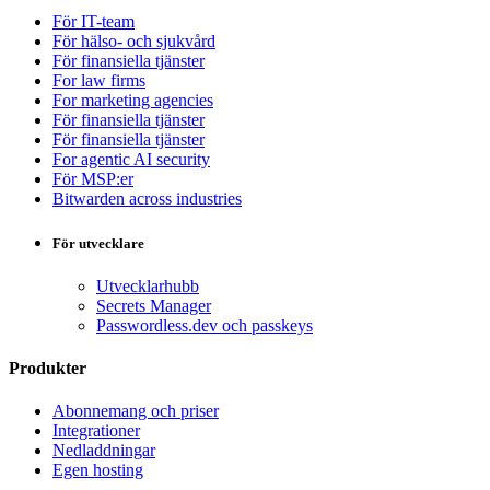
För IT-team
För hälso- och sjukvård
För finansiella tjänster
For law firms
For marketing agencies
För finansiella tjänster
För finansiella tjänster
For agentic AI security
För MSP:er
Bitwarden across industries
För utvecklare
Utvecklarhubb
Secrets Manager
Passwordless.dev och passkeys
Produkter
Abonnemang och priser
Integrationer
Nedladdningar
Egen hosting