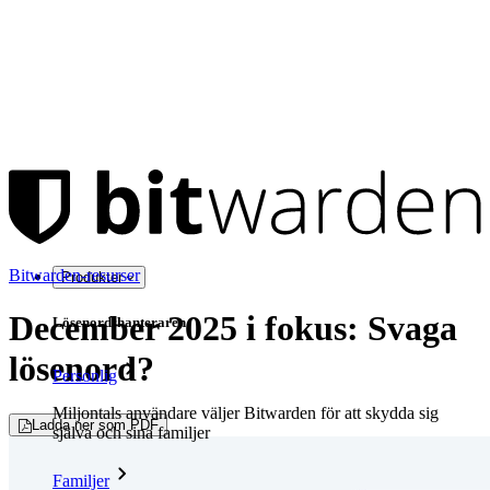
Bitwarden-resurser
Produkter
December 2025 i fokus: Svaga
Lösenordshanteraren
lösenord?
Personlig
Miljontals användare väljer Bitwarden för att skydda sig
Ladda ner som PDF
själva och sina familjer
Familjer