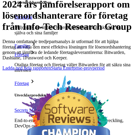
2024 års jämförelserapport om
Lösenordshanteraren
lösenordshanterare för företag
Personlig
från Info-Tech Research Group
Miljontals användare väljer Bitwarden för att skydda sig
själva och sina familjer
Denna omfattande tredjepartsanalys är utformad för att hjälpa
Familjer
företag att välja den mest effektiva lösningen för lösenordshantering
genom att jämföra de ledande företagsleverantörerna: Bitwarden,
Företag
Dashlane, 1Password och Keeper.
Otaliga företag och företag väljer Bitwarden för att säkra sina
Ladda ned hela rapporten
Starta Enterprise-provperiod
intressen
Företag
Utvecklarprodukter
Secrets Manager
End-to-end krypterad hemlighetshantering för utveckling,
DevOps och IT-team.