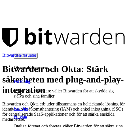
Bitwarden-resurser
Produkter
Bitwarden och Okta: Stärk
Lösenordshanteraren
säkerheten med plug-and-play-
Personlig
integration
Miljontals användare väljer Bitwarden för att skydda sig
själva och sina familjer
Bitwarden och Okta erbjuder tillsammans en heltäckande lösning för
Familjer
identitets- och åtkomsthantering (IAM) och enkel inloggning (SSO)
för centraliserade SaaS-applikationer och för att stärka enskilda
Företag
medarbetare.
Otaliga företag och företag väljer Bitwarden för att säkra sina