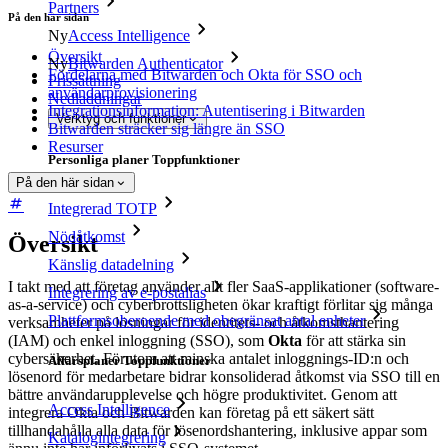
Partners
På den här sidan
Ny
Access Intelligence
Översikt
Ny
Bitwarden Authenticator
Fördelarna med Bitwarden och Okta för SSO och
Prissättning
användarprovisionering
Nedladdningar
Integrationsinformation: Autentisering i Bitwarden
Verktyg och funktioner
Bitwarden sträcker sig längre än SSO
Resurser
Personliga planer Toppfunktioner
På den här sidan
Integrerad TOTP
Nödåtkomst
Översikt
Känslig datadelning
I takt med att företag använder allt fler SaaS-applikationer (software-
Integrering av e-postalias
as-a-service) och cyberbrottsligheten ökar kraftigt förlitar sig många
Plattformsoberoende med obegränsat antal enheter
verksamheter på lösningar för identitets- och åtkomsthantering
(IAM) och enkel inloggning (SSO), som
Okta
för att stärka sin
cybersäkerhet. Förutom att minska antalet inloggnings-ID:n och
Affärsplaner Toppfunktioner
lösenord för medarbetare bidrar konsoliderad åtkomst via SSO till en
bättre användarupplevelse och högre produktivitet. Genom att
Access Intelligence
integrera Okta och Bitwarden kan företag på ett säkert sätt
tillhandahålla alla data för lösenordshantering, inklusive appar som
Katalogintegrering