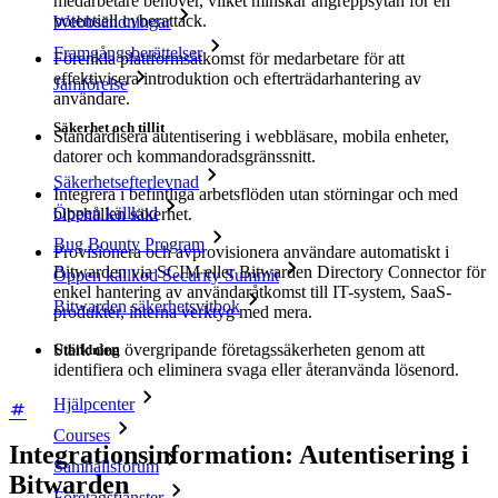
medarbetare behöver, vilket minskar angreppsytan för en
potentiell cyberattack.
Webbsändningar
Framgångsberättelser
Förenkla plattformsåtkomst för medarbetare för att
effektivisera introduktion och efterträdarhantering av
Jämförelse
användare.
Säkerhet och tillit
Standardisera autentisering i webbläsare, mobila enheter,
datorer och kommandoradsgränssnitt.
Säkerhetsefterlevnad
Integrera i befintliga arbetsflöden utan störningar och med
Öppen källkod
bibehållen säkerhet.
Bug Bounty Program
Provisionera och avprovisionera användare automatiskt i
Bitwarden via SCIM eller Bitwarden Directory Connector för
Öppen källkod Security Summit
enkel hantering av användaråtkomst till IT-system, SaaS-
Bitwarden säkerhetsvitbok
produkter, interna verktyg med mera.
Stärk den övergripande företagssäkerheten genom att
Utbildning
identifiera och eliminera svaga eller återanvända lösenord.
Hjälpcenter
Courses
Integrationsinformation: Autentisering i
Samhällsforum
Bitwarden
Företagstjänster