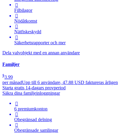

Filbilagor

Nödåtkomst

Nätfiskeskydd

Säkerhetsrapporter och mer
Dela valvobjekt med en annan användare
Familjer
$
3.99
per månad
Upp till 6 användare, 47.88 USD faktureras årligen
Starta gratis 14-dagars provperiod
Säkra dina familjeinloggningar

6 premiumkonton

Obegränsad delning

Obegränsade samlingar