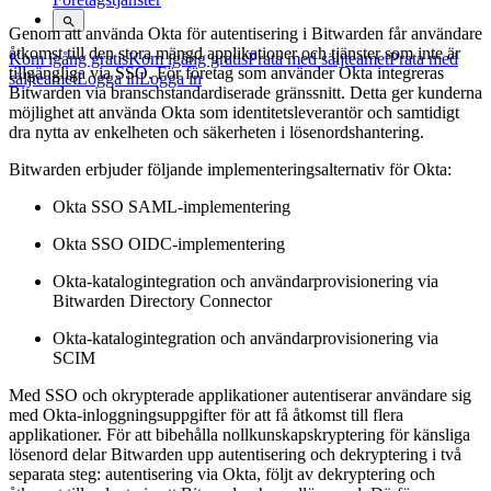
Genom att använda Okta för autentisering i Bitwarden får användare
åtkomst till den stora mängd applikationer och tjänster som inte är
Kom igång gratis
Kom igång gratis
Prata med säljteamet
Prata med
tillgängliga via SSO. För företag som använder Okta integreras
säljteamet
Logga in
Logga in
Bitwarden via branschstandardiserade gränssnitt. Detta ger kunderna
möjlighet att använda Okta som identitetsleverantör och samtidigt
dra nytta av enkelheten och säkerheten i lösenordshantering.
Bitwarden erbjuder följande implementeringsalternativ för Okta:
Okta SSO SAML-implementering
Okta SSO OIDC-implementering
Okta-katalogintegration och användarprovisionering via
Bitwarden Directory Connector
Okta-katalogintegration och användarprovisionering via
SCIM
Med SSO och okrypterade applikationer autentiserar användare sig
med Okta-inloggningsuppgifter för att få åtkomst till flera
applikationer. För att bibehålla nollkunskapskryptering för känsliga
lösenord delar Bitwarden upp autentisering och dekryptering i två
separata steg: autentisering via Okta, följt av dekryptering och