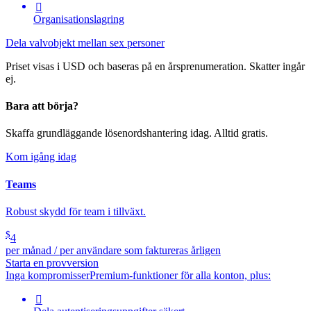

Organisationslagring
Dela valvobjekt mellan sex personer
Priset visas i USD och baseras på en årsprenumeration. Skatter ingår
ej.
Bara att börja?
Skaffa grundläggande lösenordshantering idag. Alltid gratis.
Kom igång idag
Teams
Robust skydd för team i tillväxt.
$
4
per månad / per användare som faktureras årligen
Starta en provversion
Inga kompromisser
Premium-funktioner för alla konton, plus:
