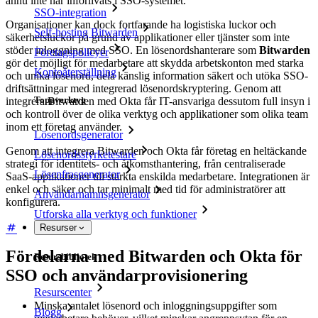
ännu inte har införlivats i SSO-systemet.
SSO-integration
Organisationer kan dock fortfarande ha logistiska luckor och
Self-hosting Bitwarden
säkerhetsluckor på grund av applikationer eller tjänster som inte
stöder inloggning med SSO. En lösenordshanterare som
Bitwarden
Företagspolicyer
gör det möjligt för medarbetare att skydda arbetskonton med starka
Kontoåterställning
och unika lösenord, dela känslig information säkert och utöka SSO-
driftsättningar med integrerad lösenordskryptering. Genom att
Toppverktyg
integrera Bitwarden med Okta får IT-ansvariga dessutom full insyn i
och kontroll över de olika verktyg och applikationer som olika team
inom ett företag använder.
Lösenordsgenerator
Genom att integrera Bitwarden och Okta får företag en heltäckande
Lösenordsstyrketestare
strategi för identitets- och åtkomsthantering, från centraliserade
Lösenfrasgenerator
SaaS-applikationer till stärkta enskilda medarbetare. Integrationen är
enkel och säker och tar minimalt med tid för administratörer att
Användarnamnsgenerator
konfigurera.
Utforska alla verktyg och funktioner
Resurser
Fördelarna med Bitwarden och Okta för
Resursbibliotek
SSO och användarprovisionering
Resurscenter
Minska antalet lösenord och inloggningsuppgifter som
Blogg