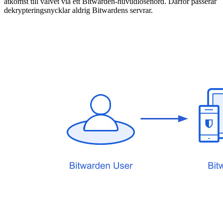
åtkomst till valvet via ett Bitwarden-huvudlösenord. Därför passerar
dekrypteringsnycklar aldrig Bitwardens servrar.