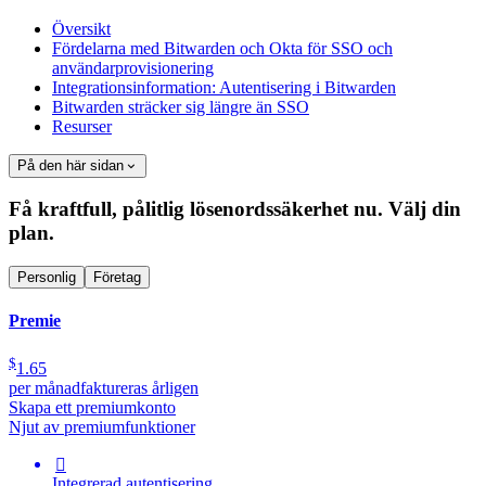
Översikt
Fördelarna med Bitwarden och Okta för SSO och
användarprovisionering
Integrationsinformation: Autentisering i Bitwarden
Bitwarden sträcker sig längre än SSO
Resurser
På den här sidan
Få kraftfull, pålitlig lösenordssäkerhet nu. Välj din
plan.
Personlig
Företag
Premie
$
1.65
per månad
faktureras årligen
Skapa ett premiumkonto
Njut av premiumfunktioner

Integrerad autentisering