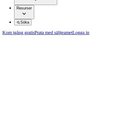
Resurser
Söka
Kom igång gratis
Prata med säljteamet
Logga in