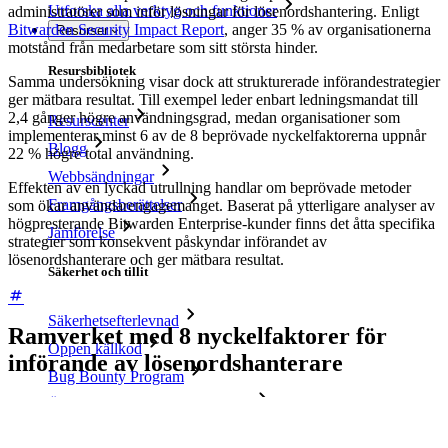
Utforska alla verktyg och funktioner
administratörer som inför lösningar för lösenordshantering. Enligt
Bitwarden Security Impact Report
, anger 35 % av organisationerna
Resurser
motstånd från medarbetare som sitt största hinder.
Resursbibliotek
Samma undersökning visar dock att strukturerade införandestrategier
ger mätbara resultat. Till exempel leder enbart ledningsmandat till
2,4 gånger högre användningsgrad, medan organisationer som
Resurscenter
implementerar minst 6 av de 8 beprövade nyckelfaktorerna uppnår
Blogg
22 % högre total användning.
Webbsändningar
Effekten av en lyckad utrullning handlar om beprövade metoder
Framgångsberättelser
som ökar användarengagemanget. Baserat på ytterligare analyser av
högpresterande Bitwarden Enterprise-kunder finns det åtta specifika
Jämförelse
strategier som konsekvent påskyndar införandet av
lösenordshanterare och ger mätbara resultat.
Säkerhet och tillit
Säkerhetsefterlevnad
Ramverket med 8 nyckelfaktorer för
Öppen källkod
införande av lösenordshanterare
Bug Bounty Program
Öppen källkod Security Summit
Bitwarden säkerhetsvitbok