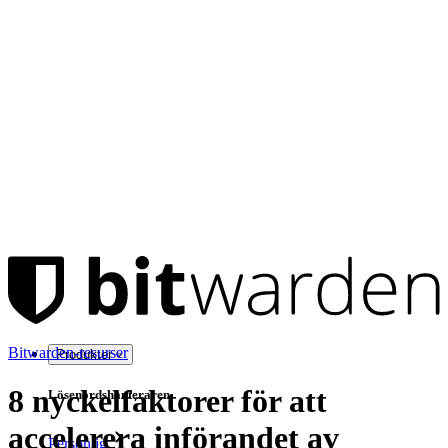
Bitwarden-resurser
Produkter
8 nyckelfaktorer för att
Lösenordshanteraren
accelerera införandet av
Personlig