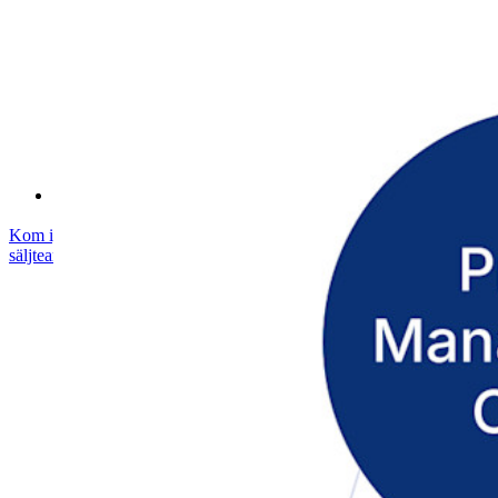
Utbildning
Hjälpcenter
Courses
Samhällsforum
Företagstjänster
Kom igång gratis
Kom igång gratis
Prata med säljteamet
Prata med
säljteamet
Logga in
Logga in