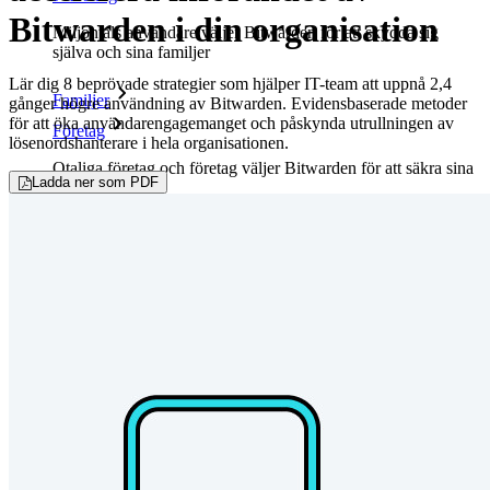
Bitwarden i din organisation
Miljontals användare väljer Bitwarden för att skydda sig
själva och sina familjer
Lär dig 8 beprövade strategier som hjälper IT-team att uppnå 2,4
Familjer
gånger högre användning av Bitwarden. Evidensbaserade metoder
för att öka användarengagemanget och påskynda utrullningen av
Företag
lösenordshanterare i hela organisationen.
Otaliga företag och företag väljer Bitwarden för att säkra sina
Ladda ner som PDF
intressen
Företag
Utvecklarprodukter
Secrets Manager
End-to-end krypterad hemlighetshantering för utveckling,
DevOps och IT-team.
Passwordless.dev och lösenord
Lås upp lösenordsfunktioner och mer med bara några rader