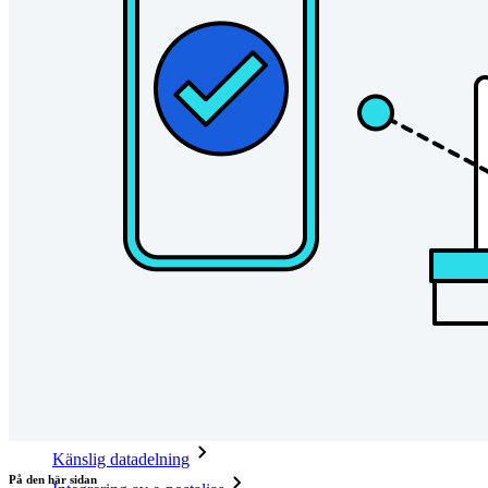
kod
Utvecklardokumentation
Utforska mer
Integrationer
Partners
Ny
Access Intelligence
Ny
Bitwarden Authenticator
Prissättning
Nedladdningar
Verktyg och funktioner
Personliga planer Toppfunktioner
Integrerad TOTP
Nödåtkomst
Känslig datadelning
På den här sidan