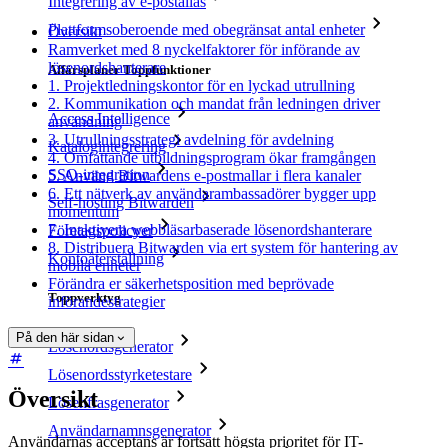
Integrering av e-postalias
Plattformsoberoende med obegränsat antal enheter
Översikt
Ramverket med 8 nyckelfaktorer för införande av
lösenordshanterare
Affärsplaner Toppfunktioner
1. Projektledningskontor för en lyckad utrullning
2. Kommunikation och mandat från ledningen driver
Access Intelligence
användning
3. Utrullningsstrategi avdelning för avdelning
Katalogintegrering
4. Omfattande utbildningsprogram ökar framgången
SSO-integration
5. Använd Bitwardens e-postmallar i flera kanaler
6. Ett nätverk av användarambassadörer bygger upp
Self-hosting Bitwarden
momentum
7. Inaktivera webbläsarbaserade lösenordshanterare
Företagspolicyer
8. Distribuera Bitwarden via ert system för hantering av
Kontoåterställning
mobila enheter
Förändra er säkerhetsposition med beprövade
Toppverktyg
införandestrategier
På den här sidan
Lösenordsgenerator
Lösenordsstyrketestare
Översikt
Lösenfrasgenerator
Användarnamnsgenerator
Användarnas acceptans är fortsatt högsta prioritet för IT-