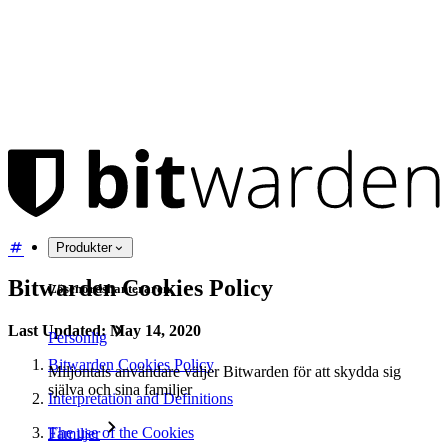
Produkter
Bitwarden Cookies Policy
Lösenordshanteraren
Last Updated: May 14, 2020
Personlig
Bitwarden Cookies Policy
Miljontals användare väljer Bitwarden för att skydda sig
själva och sina familjer
Interpretation and Definitions
The use of the Cookies
Familjer