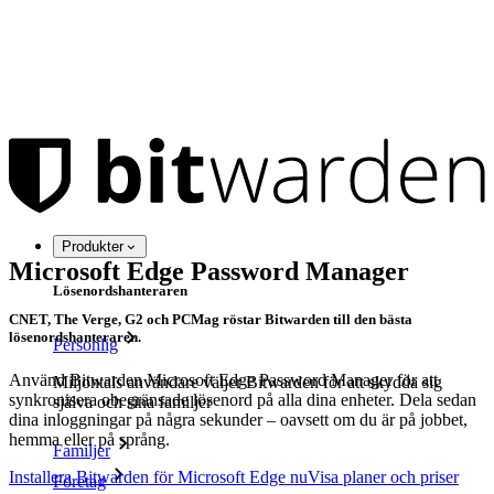
Produkter
Microsoft Edge Password Manager
Lösenordshanteraren
CNET, The Verge, G2 och PCMag röstar Bitwarden till den bästa
lösenordshanteraren.
Personlig
Använd Bitwarden Microsoft Edge Password Manager för att
Miljontals användare väljer Bitwarden för att skydda sig
synkronisera obegränsade lösenord på alla dina enheter. Dela sedan
själva och sina familjer
dina inloggningar på några sekunder – oavsett om du är på jobbet,
hemma eller på språng.
Familjer
Installera Bitwarden för Microsoft Edge nu
Visa planer och priser
Företag